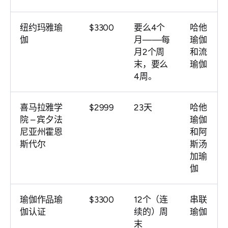
纽约玛雅瑜
$3300
要么4个
哈他
伽
月——每
瑜伽
月2个周
和流
末，要么
瑜伽
4周。
喜马拉雅学
$2999
23天
哈他
院 – 宾夕法
瑜伽
尼亚州霍恩
和阿
斯代尔
斯汤
加瑜
伽
瑜伽作品瑜
$3300
12个（连
串联
伽认证
续的）周
瑜伽
末