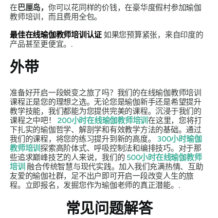
在
巴厘岛，
你可以花同样的价钱，在豪华度假村参加瑜伽
教师培训，而且费用全包。
最佳在线瑜伽教师培训认证
如果您预算紧张，来自印度的
产品甚至更便宜。.
外带
准备好开启一段蜕变之旅了吗？我们的在线瑜伽教师培训
课程正是您的理想之选。无论您是瑜伽新手还是希望提升
教学技能，我们都能为您提供完美的课程。沉浸于我们的
课程之中吧！
200小时在线瑜伽教师培训
在这里，您将打
下扎实的瑜伽哲学、解剖学和有效教学方法的基础。通过
我们的课程，将您的练习提升到新的高度。
300小时瑜伽
教师培训
探索高阶体式、呼吸控制法和编排技巧。对于那
些追求巅峰技艺的人来说，我们的
500小时在线瑜伽教师
培训
融合传统智慧与现代实践。加入我们充满热情、互助
友爱的瑜伽社群，足不出户即可开启一段改变人生的旅
程。立即报名，发掘您作为瑜伽老师的真正潜能。.
常见问题解答