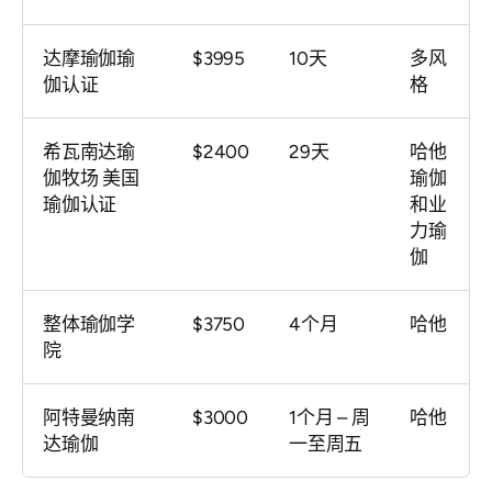
达摩瑜伽瑜
$3995
10天
多风
伽认证
格
希瓦南达瑜
$2400
29天
哈他
伽牧场 美国
瑜伽
瑜伽认证
和业
力瑜
伽
整体瑜伽学
$3750
4个月
哈他
院
阿特曼纳南
$3000
1个月 – 周
哈他
达瑜伽
一至周五