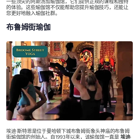
一些顶尖的阿斯汤加瑜伽馆，它们提供正规的课程和独特
的体验。这些瑜伽馆不仅能帮助您提升瑜伽技巧，还能让
您更好地融入瑜伽社群。
布鲁姆街瑜伽
埃迪·斯特恩是位于曼哈顿下城布鲁姆街象头神庙的布鲁姆
街瑜伽馆的创始人。自1993年以来，该瑜伽馆一直是
埃迪·