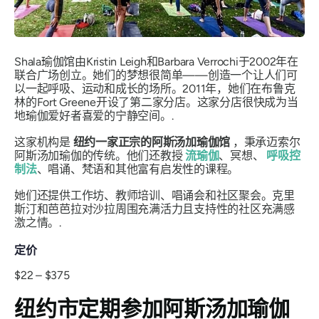
Shala瑜伽馆由Kristin Leigh和Barbara Verrochi于2002年在
联合广场创立。她们的梦想很简单——创造一个让人们可
以一起呼吸、运动和成长的场所。2011年，她们在布鲁克
林的Fort Greene开设了第二家分店。这家分店很快成为当
地瑜伽爱好者喜爱的宁静空间。.
这家机构是
纽约一家正宗的阿斯汤加瑜伽馆
，秉承迈索尔
阿斯汤加瑜伽的传统。他们还教授
流瑜伽
、冥想、
呼吸控
制法
、唱诵、梵语和其他富有启发性的课程。
她们还提供工作坊、教师培训、唱诵会和社区聚会。克里
斯汀和芭芭拉对沙拉周围充满活力且支持性的社区充满感
激之情。.
定价
$22 – $375
纽约市定期参加阿斯汤加瑜伽