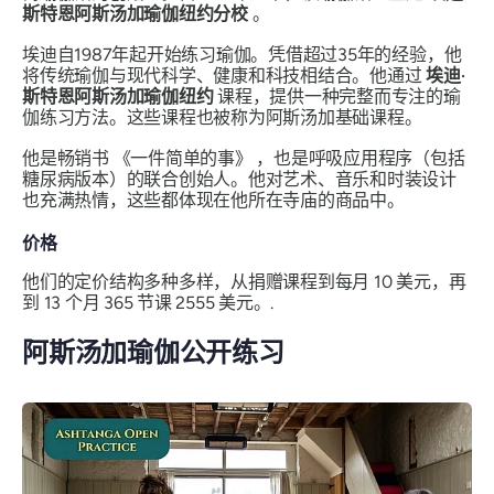
斯特恩阿斯汤加瑜伽纽约分校
。
埃迪自1987年起开始练习瑜伽。凭借超过35年的经验，他
将传统瑜伽与现代科学、健康和科技相结合。他通过
埃迪·
斯特恩阿斯汤加瑜伽纽约
课程，提供一种完整而专注的瑜
伽练习方法。这些课程也被称为阿斯汤加基础课程。
他是畅销书
《一件简单的事》
，也是呼吸应用程序（包括
糖尿病版本）的联合创始人。他对艺术、音乐和时装设计
也充满热情，这些都体现在他所在寺庙的商品中。
价格
他们的定价结构多种多样，从捐赠课程到每月 10 美元，再
到 13 个月 365 节课 2555 美元。.
阿斯汤加瑜伽公开练习