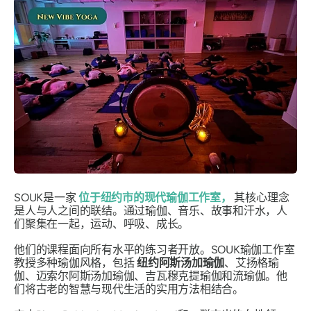
SOUK是一家
位于纽约市的现代瑜伽工作室，
其核心理念
是人与人之间的联结。通过瑜伽、音乐、故事和汗水，人
们聚集在一起，运动、呼吸、成长。
他们的课程面向所有水平的练习者开放。SOUK瑜伽工作室
教授多种瑜伽风格，包括
纽约阿斯汤加瑜伽
、艾扬格瑜
伽、迈索尔阿斯汤加瑜伽、吉瓦穆克提瑜伽和流瑜伽。他
们将古老的智慧与现代生活的实用方法相结合。