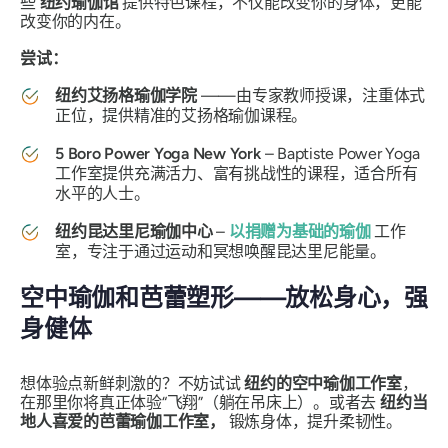
些
纽约瑜伽馆
提供特色课程，不仅能改变你的身体，更能
改变你的内在。
尝试：
纽约艾扬格瑜伽学院
——由专家教师授课，注重体式
正位，提供精准的艾扬格瑜伽课程。
5 Boro Power Yoga New York
– Baptiste Power Yoga
工作室提供充满活力、富有挑战性的课程，适合所有
水平的人士。
纽约昆达里尼瑜伽中心
–
以捐赠为基础的瑜伽
工作
室，专注于通过运动和冥想唤醒昆达里尼能量。
空中瑜伽和芭蕾塑形——放松身心，强
身健体
想体验点新鲜刺激的？不妨试试
纽约的空中瑜伽工作室
，
在那里你将真正体验“飞翔”（躺在吊床上）。或者去
纽约当
地人喜爱的芭蕾瑜伽工作室，
锻炼身体，提升柔韧性。