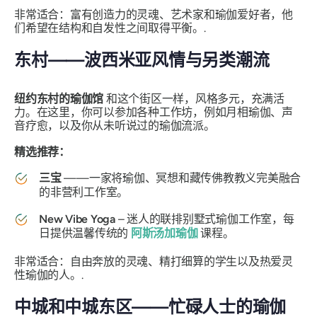
非常适合：富有创造力的灵魂、艺术家和瑜伽爱好者，他
们希望在结构和自发性之间取得平衡。.
东村——波西米亚风情与另类潮流
纽约东村的瑜伽馆
和这个街区一样，风格多元，充满活
力。在这里，你可以参加各种工作坊，例如月相瑜伽、声
音疗愈，以及你从未听说过的瑜伽流派。
精选推荐：
三宝
——一家将瑜伽、冥想和藏传佛教教义完美融合
的非营利工作室。
New Vibe Yoga
– 迷人的联排别墅式瑜伽工作室，每
日提供温馨传统的
阿斯汤加瑜伽
课程。
非常适合：自由奔放的灵魂、精打细算的学生以及热爱灵
性瑜伽的人。.
中城和中城东区——忙碌人士的瑜伽