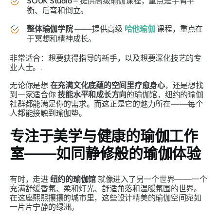
SOUK Studio
– 提供高级瑜伽课程，重点是手臂平
衡、后弯和倒立。
整体瑜伽学院
——提供高级
哈他瑜伽
课程，重点在
于冥想和精神成长。
非常适合：想要获得指导的新手，以及想要深化技艺的专
业人士。.
无论你是想
在充满文化底蕴的空间里疗愈身心
，还是想找
到一家适合你
技能水平和成长方向
的瑜伽馆，纽约的瑜伽
社群都能满足你的需求。而这正是它的魅力所在——每个
人都能接触到瑜伽垫。
专注于美学与健康的瑜伽工作
室——如同静修般的瑜伽体验
有时，走进
纽约的瑜伽馆
就像进入了另一个世界——一个
充满舒缓香氛、柔和灯光、舒适角落和温暖氛围的世界。
在这座熙熙攘攘的城市里，这些设计精美的瑜伽空间宛如
一片片宁静的绿洲。