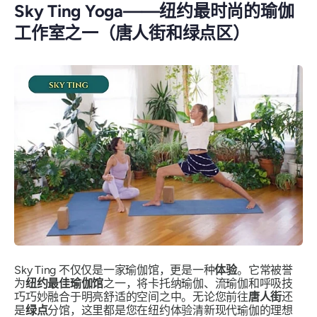
Sky Ting Yoga——纽约最时尚的瑜伽
工作室之一（唐人街和绿点区）
Sky Ting 不仅仅是一家瑜伽馆，更是一种
体验
。它常被誉
为
纽约最佳瑜伽馆
之一，将卡托纳瑜伽、流瑜伽和呼吸技
巧巧妙融合于明亮舒适的空间之中。无论您前往
唐人街
还
是
绿点
分馆，这里都是您在纽约体验清新现代瑜伽的理想