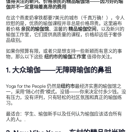
值得关注的新兴、价格亲民的精品瑜伽馆——因为好的瑜
伽并不一定意味着高昂的费用
在这个燕麦奶拿铁都要7美元的城市（千真万确！），令人
欣慰的是，优质的瑜伽课程并非总是价格昂贵。这里遍布
着价格
亲民的瑜伽馆
、温馨的
精品瑜伽空间
，以及新兴的
瑜伽工作室，它们提供高质量的课程，价格却远低于奢侈
品级别。
如果你预算有限，或者只是想支持一些新颖而有意义的事
物，那么以下这些
纽约市的瑜伽工作室
值得你关注。
1. 大众瑜伽——无障碍瑜伽的鼻祖
Yoga for the People 仍然是
纽约市
最经济实惠的瑜伽馆之
一，采用“随心付费”模式。没错——
你来决定付多少钱
。没
有压力，没有评判，只有轻松的社区氛围和真正的瑜伽练
习。
最适合：学生、瑜伽新手以及任何认为瑜伽应该适合所有
人的人。
.