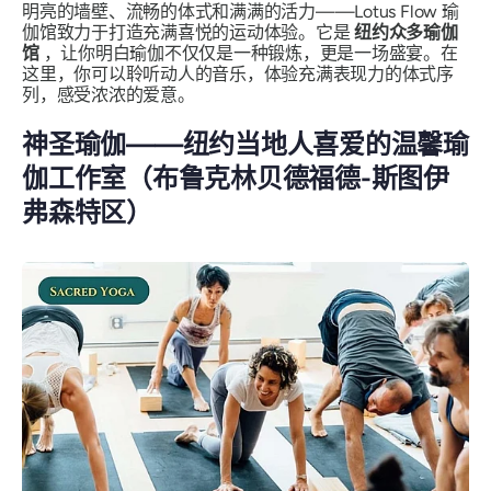
明亮的墙壁、流畅的体式和满满的活力——Lotus Flow 瑜
伽馆致力于打造充满喜悦的运动体验。它是
纽约众多瑜伽
馆
，让你明白瑜伽不仅仅是一种锻炼，更是一场盛宴。在
这里，你可以聆听动人的音乐，体验充满表现力的体式序
列，感受浓浓的爱意。
神圣瑜伽——纽约当地人喜爱的温馨瑜
伽工作室（布鲁克林贝德福德-斯图伊
弗森特区）