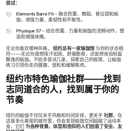
尝试：
Elements Barre Fit
– 融合芭蕾、舞蹈、普拉提和瑜
伽，增强力量、柔韧性和平衡性。
Physique 57
– 结合芭蕾、力量和瑜伽的流畅动作，塑
造和增强体魄。
无论你喜欢哪种风格，
纽约总有一家瑜伽馆
与你的状态相
符——无论你是想挥汗如雨、舒展筋骨，还是想体验轻盈
飘逸的瑜伽。不妨多尝试几家，探索自己的极限，让瑜伽
练习引领你走向健康、放松和缓解焦虑。
纽约市特色瑜伽社群——找到
志同道合的人，找到属于你的
节奏
纽约的瑜伽不仅仅关乎风格和时间安排，更关乎
社群
。在
这座多元美丽的城市里，你会发现瑜伽空间超越了运动本
身，它们
为各种背景、体型和信仰的人们创造了安全、友