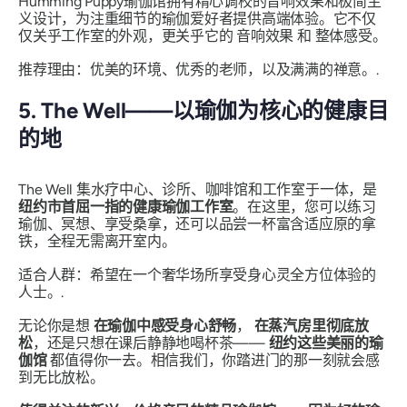
Humming Puppy瑜伽馆拥有精心调校的音响效果和极简主
义设计，为注重细节的瑜伽爱好者提供高端体验。它不仅
仅关乎工作室的外观，更关乎它的
音响效果
和
整体感受
。
推荐理由：优美的环境、优秀的老师，以及满满的禅意。.
5. The Well——以瑜伽为核心的健康目
的地
The Well 集水疗中心、诊所、咖啡馆和工作室于一体，是
纽约市首屈一指的健康瑜伽工作室
。在这里，您可以练习
瑜伽、冥想、享受桑拿，还可以品尝一杯富含适应原的拿
铁，全程无需离开室内。
适合人群：希望在一个奢华场所享受身心灵全方位体验的
人士。.
无论你是想
在瑜伽中感受身心舒畅
，
在蒸汽房里彻底放
松
，还是只想在课后静静地喝杯茶——
纽约这些美丽的瑜
伽馆
都值得你一去。相信我们，你踏进门的那一刻就会感
到无比放松。