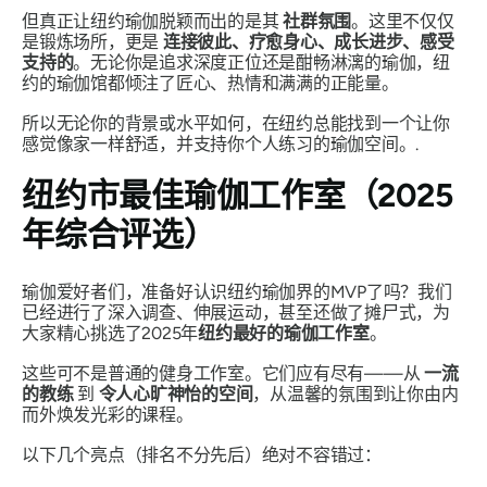
但真正让纽约瑜伽脱颖而出的是其
社群氛围
。这里不仅仅
是锻炼场所，更是
连接彼此、疗愈身心、成长进步、感受
支持的
。无论你是追求深度正位还是酣畅淋漓的瑜伽，纽
约的瑜伽馆都倾注了匠心、热情和满满的正能量。
所以无论你的背景或水平如何，在纽约总能找到一个让你
感觉像家一样舒适，并支持你个人练习的瑜伽空间。.
纽约市最佳瑜伽工作室（2025
年综合评选）
瑜伽爱好者们，准备好认识纽约瑜伽界的MVP了吗？我们
已经进行了深入调查、伸展运动，甚至还做了摊尸式，为
大家精心挑选了2025年
纽约最好的瑜伽工作室
。
这些可不是普通的健身工作室。它们应有尽有——从
一流
的教练
到
令人心旷神怡的空间
，从温馨的氛围到让你由内
而外焕发光彩的课程。
以下几个亮点（排名不分先后）绝对不容错过：