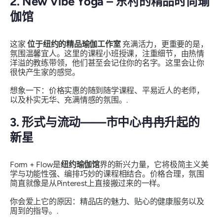
2. New Vibe Yoga – 东村的精品时尚瑜
伽馆
这家
位于纽约的精品瑜伽工作室
充满活力，更重要的是，
氛围温馨宜人。这里的课程小班授课，注重细节，由热情
洋溢的教练带领，他们甚至会记住你的名字。这里会让你
很快产生家的感觉。
想象一下：价格实惠的随到随学课程、平易近人的老师，
以及朴实无华、充满情感的氛围。.
3. 形式与流动——市中心冉冉升起的
新星
Form + Flow是
纽约瑜伽馆
界的新兴力量，它将极简主义美
学与功能性强、编排巧妙的课程相结合。价格合理，氛围
简直就像是从Pinterest上直接搬过来的一样。
你会爱上它的原因：精品店的魅力、贴心的健康服务以及
周到的指导。.