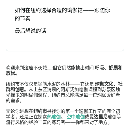
如何在纽约选择合适的瑜伽馆——跟随你
的节奏
最后想说的话
欢迎来到这座不夜城……但它仍然能抽出时间
呼吸、舒展和
放松。
纽约市不仅仅是钢筋水泥的丛林——它还是
瑜伽文化、社
群和创意
。从上东区清晨的阿斯汤加瑜伽课程到苏豪区烛
光摇曳的阴瑜伽课程，纽约市总能满足每一位瑜伽爱好者
的需求。
无论你是想
在纽约市
寻找你的第一个瑜伽工作室的完全初
学者，还是正在探索
热瑜伽
、
空中瑜伽
或
昆达里尼
瑜伽等
流行风格的经验丰富的练习者——你都来对了地方。