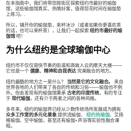
在本指南中，我们将带您按街区探索纽约市最好的瑜伽
馆，这些瑜伽馆真实、热情好客，值得您花时间在瑜伽垫
上练习。.
所以，铺开你的瑜伽垫，来杯冰沙（或者如果你更喜欢茶
的话，也可以来杯茶），让我们一起探索
纽约市最好的瑜
伽馆
吧！
为什么纽约是全球瑜伽中心
纽约市不仅仅是快节奏的街道和高耸入云的摩天大楼——
它也是一个
健康、精神和自我表达
完美融合的地方。
纽约最酷的地方之一是什么？
当然是它的文化融合。
来自
世界各地的人们带来了各自的传统和习俗——瑜伽也不例
外。你会发现有的瑜伽馆秉承
古老的印度传统
，有的专注
于
现代瑜伽
，还有介于两者之间的各种风格。
多年来，纽约的瑜伽界已经从少数传统场所发展成为拥有
众多工作室的多元化景象
提供流瑜伽、
纽约热瑜伽
、艾扬
格瑜伽、空中瑜伽，甚至还有瑜伽+声浴等实验性融合课
程。