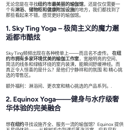
无论您是在寻找
纽约市最美丽的瑜伽馆
，还是仅仅需要一
个有
淋浴、储物柜和健​​康附加设施
的地方，我们都找到了
那些
看起来不错
，
感觉更好的瑜伽
馆。
1. Sky Ting Yoga – 极简主义的魔力邂
逅都市酷炫
Sky Ting频频出现在各种榜单上——而且名不虚传。
在纽
约市拥有多家环境优美的瑜伽工作室
，宽敞明亮的空间、
简洁的线条和绿植环绕的室内装潢，能瞬间舒缓神经。而
真正令人惊喜的是什么？是他们宁静祥和的氛围
和
精心挑
选的零售区。
额外福利：淋浴间、更衣室和精心挑选的产品系列。.
2. Equinox Yoga——健身与水疗级奢
华体验的完美融合
想
在纽约
寻找设施齐全、服务一流的瑜伽馆？Equinox 提供
五星级体验——从桉树毛巾到课后蒸汽浴室，
应有尽有
。