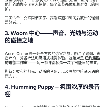
他们的瑜伽空间令人惊艳，每个细节都体现着对身心的呵
护。
完美适合：喜欢简洁美学、高端设施和练习后放松的瑜伽
爱好者。.
3. Woom 中心——声音、光线与运动
的碰撞之地
Woom Center 是一场全方位的感官之旅，融合了瑜伽、声
音疗愈、芳香疗法和沉浸式视觉体验。这绝对是
纽约最酷
的瑜伽工作室
——每一节课都像是一次宇宙能量的重置。
期待：柔和的灯光、动听的音乐，以及冥想中吟诵咒语的
魔力。.
4. Humming Puppy – 氛围浓厚的录音
棚