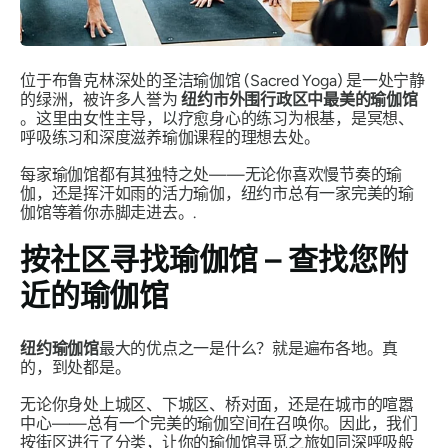
位于布鲁克林深处的圣洁瑜伽馆 (Sacred Yoga) 是一处宁静
的绿洲，被许多人誉为
纽约市外围行政区中最美的瑜伽馆
。这里由女性主导，以疗愈身心的练习为根基，是冥想、
呼吸练习和深度滋养瑜伽课程的理想去处。
每家瑜伽馆都有其独特之处——无论你喜欢慢节奏的瑜
伽，还是挥汗如雨的活力瑜伽，纽约市总有一家完美的瑜
伽馆等着你赤脚走进去。.
按社区寻找瑜伽馆 – 查找您附
近的瑜伽馆
纽约瑜伽馆
最大的优点之一是什么？就是遍布各地。真
的，
到处
都是。
无论你身处上城区、下城区、桥对面，还是在城市的喧嚣
中心——总有一个完美的瑜伽空间在召唤你。因此，我们
按街区进行了分类，让你的瑜伽馆寻觅之旅如同深呼吸般