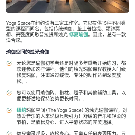
Yoga Space在纽约设有三家工作室。它以提供15种不同类
型的课程而闻名，包括传统瑜伽、垫上普拉提、颂钵冥
想、高强度间歇普拉提和烛光
修复瑜伽
。因此，总有一款
适合您。
瑜伽空间的烛光瑜伽
无论您是瑜伽初学者还是时隔多年重新开始练习，都
欢迎参加这些课程。他们的烛光瑜伽课程教授入门级
修复瑜伽，注重通过缓慢、专注的动作达到深度放
松。.
您可以使用瑜伽砖、抱枕、毯子和其他辅助工具，以
便更舒适地保持姿势更长时间。.
纽约
瑜伽空间 (The Yoga Space) 的烛光瑜伽课程，对
热爱音乐的人来说极具吸引力！舒缓的音乐和轻柔的
节拍，是放松身心、进入平静状态的完美选择。
你只需深呼吸，放松身心。无需有任何表现压力。只