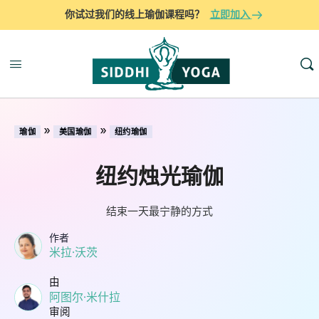
你试过我们的线上瑜伽课程吗？
立即加入
»
»
瑜伽
美国瑜伽
纽约瑜伽
纽约烛光瑜伽
结束一天最宁静的方式
作者
米拉·沃茨
由
阿图尔·米什拉
审阅