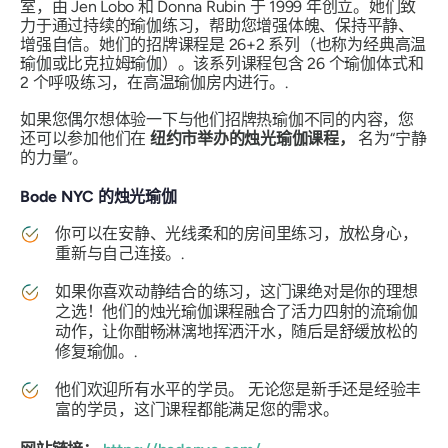
室，由 Jen Lobo 和 Donna Rubin 于 1999 年创立。她们致
力于通过持续的瑜伽练习，帮助您增强体魄、保持平静、
增强自信。她们的招牌课程是 26+2 系列（也称为经典高温
瑜伽或比克拉姆瑜伽）。该系列课程包含 26 个瑜伽体式和
2 个呼吸练习，在高温瑜伽房内进行。.
如果您偶尔想体验一下与他们招牌热瑜伽不同的内容，您
还可以参加他们在
纽约市举办的烛光瑜伽课程，
名为“宁静
的力量”。
Bode NYC 的烛光瑜伽
你可以在安静、光线柔和的房间里练习，放松身心，
重新与自己连接。.
如果你喜欢动静结合的练习，这门课绝对是你的理想
之选！他们的烛光瑜伽课程融合了活力四射的流瑜伽
动作，让你酣畅淋漓地挥洒汗水，随后是舒缓放松的
修复瑜伽。.
他们欢迎所有水平的学员。
无论您是新手还是经验丰
富的学员，这门课程都能满足您的需求。