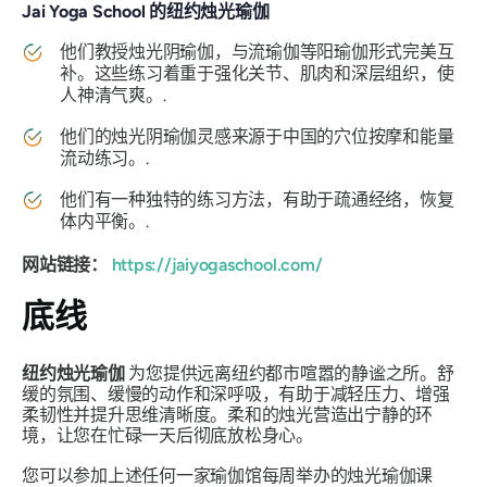
Jai Yoga School 的纽约烛光瑜伽
他们教授烛光阴瑜伽，与流瑜伽等阳瑜伽形式完美互
补。这些练习着重于强化关节、肌肉和深层组织，使
人神清气爽。.
他们的烛光阴瑜伽灵感来源于中国的穴位按摩和能量
流动练习。.
他们有一种独特的练习方法，有助于疏通经络，恢复
体内平衡。.
网站链接：
https://jaiyogaschool.com/
底线
纽约烛光瑜伽
为您提供远离纽约都市喧嚣的静谧之所。舒
缓的氛围、缓慢的动作和深呼吸，有助于减轻压力、增强
柔韧性并提升思维清晰度。柔和的烛光营造出宁静的环
境，让您在忙碌一天后彻底放松身心。
您可以参加上述任何一家瑜伽馆每周举办的烛光瑜伽课