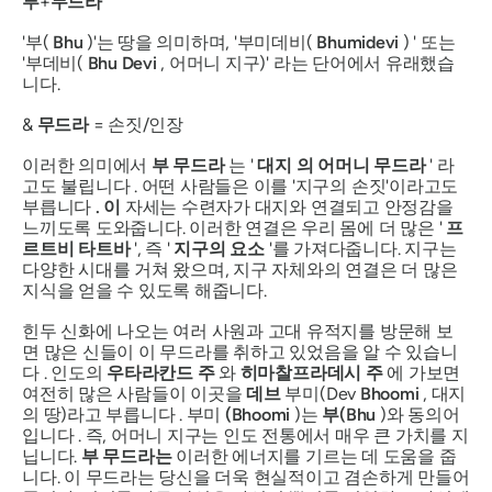
부
+
무드라
'부(
Bhu
)'는 땅을 의미하며, '부미데비(
Bhumidevi
) ' 또는
'부데비(
Bhu
Devi
, 어머니 지구)' 라는 단어에서 유래했습
니다.
&
무드라
= 손짓/인장
이러한 의미에서
부
무드라
는 '
대지
의
어머니
무드라
' 라
고도 불립니다 . 어떤 사람들은 이를 '지구의 손짓'이라고도
부릅니다
.
이
자세는 수련자가 대지와 연결되고 안정감을
느끼도록 도와줍니다. 이러한 연결은 우리 몸에 더 많은 '
프
르트비
타트바
', 즉 '
지구의
요소
'를 가져다줍니다. 지구는
다양한 시대를 거쳐 왔으며, 지구 자체와의 연결은 더 많은
지식을 얻을 수 있도록 해줍니다.
힌두 신화에 나오는 여러 사원과 고대 유적지를 방문해 보
면 많은 신들이 이
무드라를
취하고 있었음을 알 수 있습니
다 . 인도의
우타라칸드 주
와
히마찰프라데시
주
에 가보면
여전히 많은 사람들이 이곳을
데브
부미(Dev
Bhoomi
, 대지
의 땅)라고 부릅니다 . 부미
(Bhoomi
)는
부(Bhu
)와 동의어
입니다 . 즉, 어머니 지구는 인도 전통에서 매우 큰 가치를 지
닙니다.
부
무드라는
이러한 에너지를 기르는 데 도움을 줍
니다. 이 무드라는 당신을 더욱 현실적이고 겸손하게 만들어