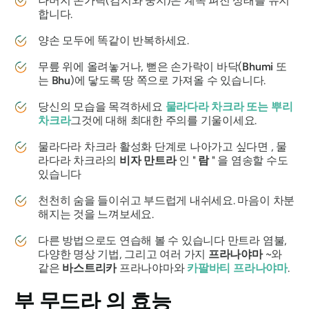
나머지 손가락(검지와 중지)은 계속 펴진 상태를 유지
합니다.
양손 모두에 똑같이 반복하세요.
무릎 위에 올려놓거나, 뻗은 손가락이 바닥(
Bhumi
또
는
Bhu
)에 닿도록 땅 쪽으로 가져올 수 있습니다.
당신의 모습을 목격하세요
물라다라
차크라
또는
뿌리
차크라
그것에 대해 최대한 주의를 기울이세요.
물라다라 차크라
활성화 단계로 나아가고 싶다면 , 물
라다라 차크라의
비자
만트라
인 "
람
" 을 염송할 수도
있습니다
천천히 숨을 들이쉬고 부드럽게 내쉬세요. 마음이 차분
해지는 것을 느껴보세요.
다른 방법으로도 연습해 볼 수 있습니다
만트라
염불,
다양한 명상 기법, 그리고 여러 가지
프라나야마
~와
같은
바스트리카
프라나야마와
카팔바티
프라나야마
.
부 무드라
의 효능