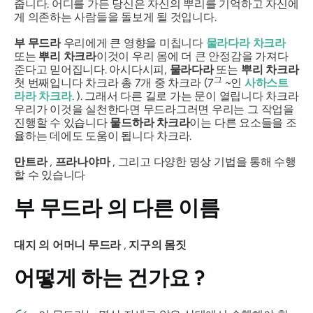
줍니다. 어디를 가든 당신은 자신의 뿌리를 기억하고 자신에
게 의존하는 사람들을 돌보게 될 것입니다.
부
무드라
우리에게 큰 영향을 미칩니다
물라다라
차크라
또는
뿌리
차크라
이것이 우리 몸에 더 큰 안정감을 가져다
준다고 믿어집니다. 아시다시피,
물라다라
또는
뿌리
차크라
그
첫 번째입니다
차크라
총 7개 중
차크라
(7
~인
사하스트
라라
차크라
. ). 그래서 다른 길로 가는 문이 열립니다
차크라
우리가 이것을 실천한다면
무드라
그러면 우리는 그 작업을
진행할 수 있습니다
물드하라
차크라
이는 다른 요소들을 조
율하는 데에도 도움이 됩니다
차크라
.
만트라
,
프라나야마
, 그리고 다양한 명상 기법을 통해 수행
할 수 있습니다
부 무드라
의 다른 이름
대지
의
어머니
무드라
,
지구의
몸짓
어떻게 하는 건가요
?