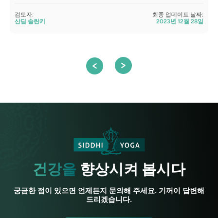
검토자:
최종 업데이트 날짜:
검
산딥 솔란키
2023년 12월 28일
건강을
향상시켜 봅시다
궁금한 점이 있으면 언제든지 문의해 주세요. 기꺼이 답변해
드리겠습니다.