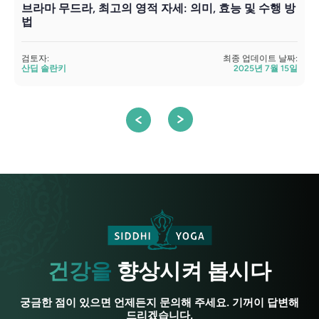
브라마 무드라, 최고의 영적 자세: 의미, 효능 및 수행 방
법
검
검토자:
최종 업데이트 날짜:
산딥 솔란키
2025년 7월 15일
건강을
향상시켜 봅시다
궁금한 점이 있으면 언제든지 문의해 주세요. 기꺼이 답변해
드리겠습니다.