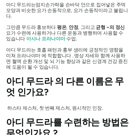
아디
무드라는
엄지손가락을 손바닥 안으로 집어넣은 주먹
모양과 비슷한 요가 손동작으로, 요가 손동작이라고 불립니
다.
그만큼
무드라
홍보하다
평온
,
안정
, 그리고
균형
~의
정신
요가 수련에 사용하거나 다른 운동과 병행하여 사용할 수
있습니다
아사나 프라나야마
수업.
아디
무드라는
호흡 패턴과 흉부 생리에 긍정적인 영향을
미쳐
프라나야마
에 적합합니다 . 명상 자세와 함께 사용하
면 혈액 순환 개선 및 뇌 기능 향상과 같은 신경계 건강 증진
에 도움이 될 수 있습니다.
아디 무드라
의 다른 이름은 무
엇 인가요?
하스타 제스처, 첫 번째 제스처, 원시적인 인장.
아디 무드라를
수련하는 방법은
무엇인가요 ?