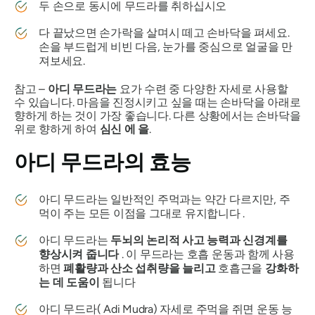
두 손으로 동시에
무드라를
취하십시오
다 끝났으면 손가락을 살며시 떼고 손바닥을 펴세요.
손을 부드럽게 비빈 다음, 눈가를 중심으로 얼굴을 만
져보세요.
참고 –
아디
무드라는
요가 수련 중 다양한 자세로 사용할
수 있습니다. 마음을 진정시키고 싶을 때는 손바닥을 아래로
향하게 하는 것이 가장 좋습니다. 다른 상황에서는 손바닥을
위로 향하게 하여
심신
에
을
.
아디 무드라의
효능
아디
무드라는
일반적인 주먹과는 약간 다르지만, 주
먹이 주는 모든 이점을 그대로 유지합니다 .
아디
무드라는
두뇌의 논리적 사고 능력과 신경계를
향상시켜 줍니다
. 이
무드라는
호흡 운동과 함께 사용
하면
폐활량과 산소 섭취량을 늘리고
호흡근을
강화하
는 데 도움이
됩니다
아디
무드라(
Adi Mudra) 자세로 주먹을 쥐면 운동 능