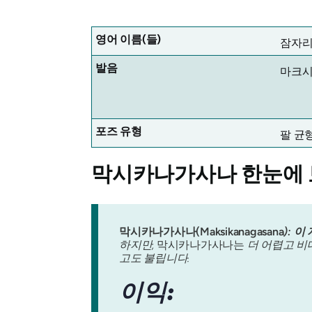
영어 이름(들)
잠자리
발음
마크시
포즈 유형
팔 균
막시카나가사나
한눈에 
막시카나가사나(Maksikanagasana
):
이 
하지만,
막시카나가사나는
더 어렵고 비
고도 불립니다.
이익: