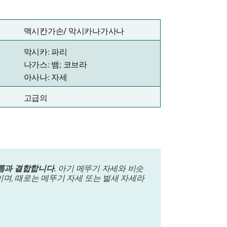
맥시칸가손/
막시카나가사나
막시카: 파리
나가스: 뱀; 코브라
아사나: 자세
고급의
름과 결합합니다.
아기 메뚜기 자세와 비슷
며, 때로는 메뚜기 자세 또는 벌새 자세라