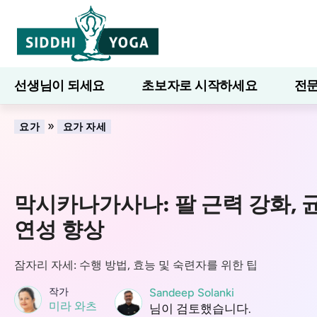
선생님이 되세요
초보자로 시작하세요
전문
7일간의 웰니스
블로그
배우다
»
요가
요가 자세
막시카나가사나: 팔 근력 강화, 균
연성 향상
잠자리 자세: 수행 방법, 효능 및 숙련자를 위한 팁
작가
Sandeep Solanki
미라 와츠
님이 검토했습니다.