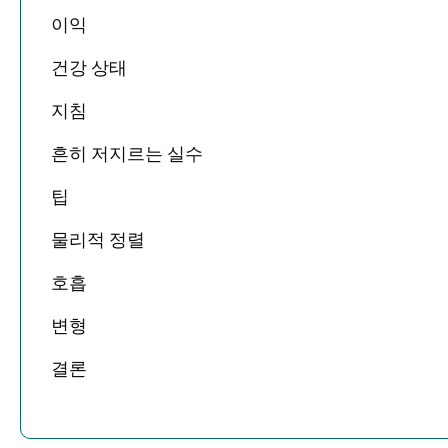
이익
건강 상태
지침
흔히 저지르는 실수
팁
물리적 정렬
호흡
변형
결론