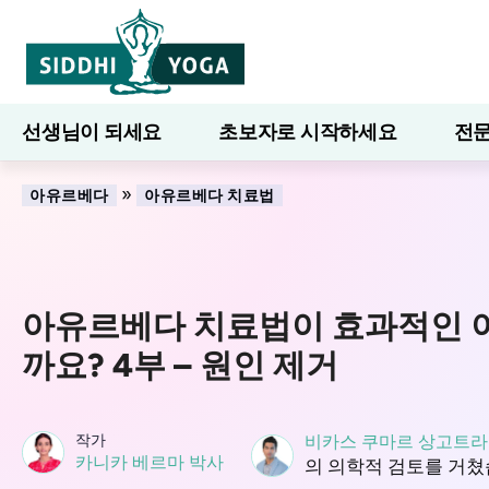
선생님이 되세요
초보자로 시작하세요
전문
7일간의 웰니스
블로그
배우다
»
아유르베다
아유르베다 치료법
아유르베다 치료법이 효과적인 
까요? 4부 – 원인 제거
작가
비카스 쿠마르 상고트라
카니카 베르마 박사
의 의학적 검토를 거쳤