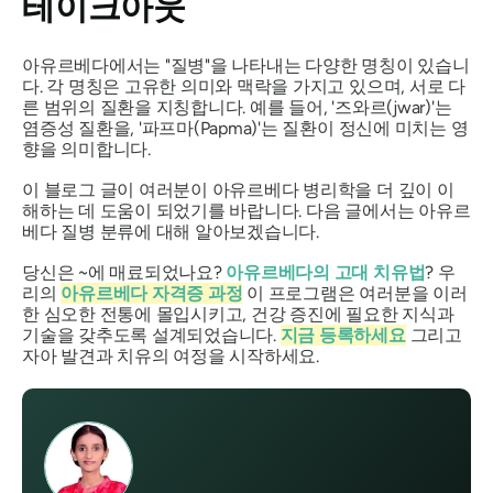
테이크아웃
아유르베다에서는 "질병"을 나타내는 다양한 명칭이 있습니
다. 각 명칭은 고유한 의미와 맥락을 가지고 있으며, 서로 다
른 범위의 질환을 지칭합니다. 예를 들어,
'즈와르(jwar)'
는
염증성 질환을,
'파프마(Papma)'
는 질환이 정신에 미치는 영
향을 의미합니다.
이 블로그 글이 여러분이 아유르베다 병리학을 더 깊이 이
해하는 데 도움이 되었기를 바랍니다. 다음 글에서는 아유르
베다 질병 분류에 대해 알아보겠습니다.
당신은 ~에 매료되었나요?
아유르베다의 고대 치유법
? 우
리의
아유르베다 자격증 과정
이 프로그램은 여러분을 이러
한 심오한 전통에 몰입시키고, 건강 증진에 필요한 지식과
기술을 갖추도록 설계되었습니다.
지금 등록하세요
그리고
자아 발견과 치유의 여정을 시작하세요.