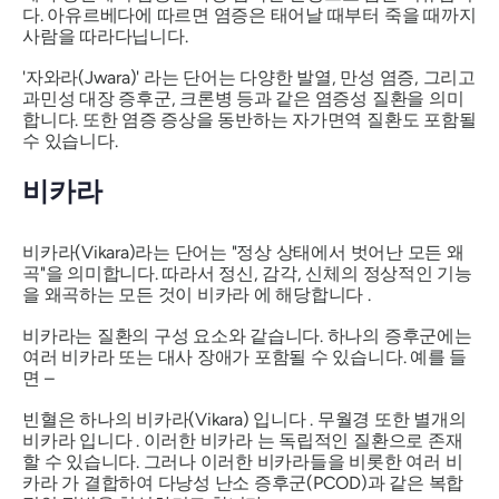
다. 아유르베다에 따르면
염증은
태어날 때부터 죽을 때까지
사람을 따라다닙니다.
'자와라(Jwara)'
라는 단어는 다양한 발열, 만성 염증, 그리고
과민성 대장 증후군, 크론병 등과 같은 염증성 질환을 의미
합니다. 또한 염증 증상을 동반하는 자가면역 질환도 포함될
수 있습니다.
비카라
비카라(Vikara)라는
단어는 "정상 상태에서 벗어난 모든 왜
곡"을 의미합니다. 따라서 정신, 감각, 신체의 정상적인 기능
을 왜곡하는 모든 것이
비카라
에 해당합니다 .
비카라는
질환의 구성 요소와 같습니다. 하나의 증후군에는
여러
비카라
또는 대사 장애가 포함될 수 있습니다. 예를 들
면 –
빈혈은 하나의
비카라(Vikara)
입니다 . 무월경 또한 별개의
비카라
입니다 . 이러한
비카라
는 독립적인 질환으로 존재
할 수 있습니다. 그러나 이러한 비카라들을 비롯한 여러
비
카라
가 결합하여 다낭성 난소 증후군(PCOD)과 같은 복합