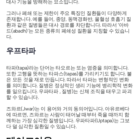
대사 기능을 방해하는 요소입니다.
그러나 폐쇄 또는 제한이 주요 특징인 질환들이 다양하게
존재합니다. 예를 들어, 종양, 동맥경화반, 울혈성 호흡기 질
환과 같은 질병들은 대사 경로를 차단합니다. 따라서
'아바
드(abadh)'는
모든 종류의 폐쇄성 질환을 지칭할 수 있습니
다.
우프타파
타파(tapa)라는 단어는 타오르는 또는 염증을 의미합니다.
또한 고행을 뜻하는 타파스(tapas)를 가리키기도 합니다. 불
은 모든 것을 재로 만듭니다. 따라서 타파는 변형적인 변화
를 의미합니다. 질병은 정상적인 생리 기능에 병리학적 변화
를 일으킵니다.
우파타파
, 질병)는 신체 조직을 태우고 파괴
할 수 있습니다.
즈와르(Jwar)는
이 용어와 거의 동의어입니다. 아유르베다
에 따르면,
즈와르는
사람이 태어날 때부터 죽을 때까지 함
께하는 가장 심각한 질병입니다.
우파타파(Uptapa)는
그보
다 덜 심각한 질환일 수 있습니다.