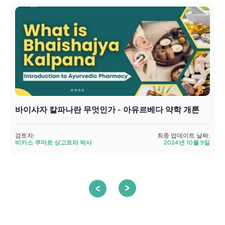
바이샤자 칼파나란 무엇인가 - 아유르베다 약학 개론
검토자:
최종 업데이트 날짜:
검
비카스 쿠마르 상고트라 박사
2024년 10월 9일