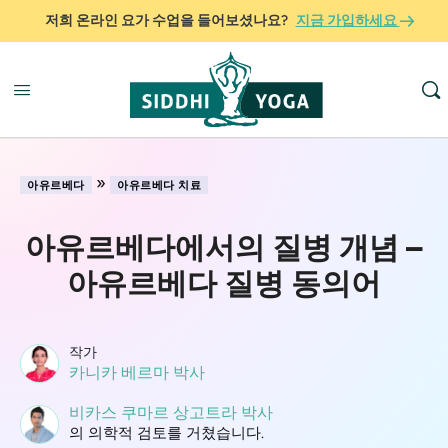
저희 온라인 요가 수업을 들어보셨나요?
지금 가입하세요
»
아유르베다
아유르베다 치료
아유르베다에서의 질병 개념 –
아유르베다 질병 동의어
작가
카니카 베르마 박사
비카스 쿠마르 상고트라 박사
의 의학적 검토를 거쳤습니다.