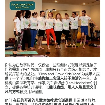
你认为在数字时代，仅仅做一些瑜伽体式就足以满足孩子
们的需求了吗？再想想。瑜伽只有与正念练习相结合，才
能发挥最大的益处。“Flow and Grow Kids Yoga”为成年人提
供了一个学习如何将
瑜伽和正念融入孩子生活的
平台。该
机构由资深教育家、作家拉拉·霍切瑟 (Lara Hocheiser) 创
立，提供各种培训课程，以
趣味盎然、引人入胜且意义非
凡的方式
教授儿童瑜伽。
他们
在纽约开设的儿童瑜伽教师培训课程
非常适合教师、
家长、治疗师，以及任何希望
支持儿童身心发展的人士
。