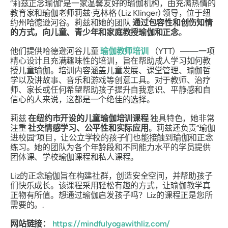
“莉兹正念瑜伽”是一家温馨友好的瑜伽机构，由充满热情的
教育家和瑜伽老师莉兹·克林格 (Liz Klinger) 领导，位于纽
约州哈德逊河谷。莉兹和她的团队
通过包容性和创伤知情
的方式，向儿童、青少年和家庭教授瑜伽和正念
。
他们提供哈德逊河谷儿童
瑜伽教师培训
（YTT）——一项
精心设计且充满趣味性的培训，旨在帮助成人学习如何教
授儿童瑜伽。培训内容涵盖儿童发展、课堂管理、瑜伽哲
学以及讲故事、音乐和游戏等创意工具。对于教师、治疗
师、家长或任何希望帮助孩子提升自我意识、平静感和自
信心的人来说，这都是一个绝佳的选择。
莉兹
在纽约市开设的儿童瑜伽培训课程
独具特色，她非常
注重
社交情感学习、公平性和实际应用
。莉兹还负责“瑜伽
进校园”项目，让公立学校的孩子们也能接触到瑜伽和正念
练习。她的团队为各个年龄段和不同能力水平的学员提供
团体课、学校瑜伽课程和私人课程。
Liz的正念瑜伽旨在构建社群，创造安全空间，并帮助孩子
们快乐成长。该课程采用轻松有趣的方式，让瑜伽教学真
正物有所值。想通过瑜伽启发孩子吗？Liz的课程正是您所
需要的。.
网站链接：
https://mindfulyogawithliz.com/