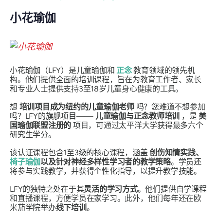
小花瑜伽
小花瑜伽（LFY）是儿童瑜伽和
正念
教育领域的领先机
构。他们提供全面的培训课程，旨在为教育工作者、家长
和专业人士提供支持3至18岁儿童身心健康的工具。
想
培训项目成为纽约的儿童瑜伽老师
吗？您难道不想参加
吗？LFY的旗舰项目——
儿童瑜伽与正念教师培训
，是
美
国瑜伽联盟注册的
项目，可通过太平洋大学获得最多六个
研究生学分。
该认证课程包含1至3级的核心课程，涵盖
创伤知情实践、
椅子瑜伽
以及针对神经多样性学习者的教学策略
。学员还
将参与实践教学，并获得个性化指导，以提升教学技能。
LFY的独特之处在于其
灵活的学习方式
。他们提供自学课程
和直播课程，方便学员在家学习。此外，他们每年还在欧
米茄学院举办
线下培训
。