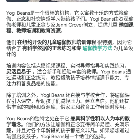
Yogi Beans是一个很棒的机构，它以寓教于乐的方式将瑜
伽、正念和社交情感学习带给孩子们。Yogi Beans由资深瑜
伽老师和儿童正念专家Jenni Grover创立，提供儿童
瑜伽课
程、教师培训和教育资源
。
他们
在纽约开设的儿童瑜伽教师培训课程
很特别，因为它
结合了
有科学依据的正念练习和专
瑜伽教学方法
为儿童设
计的
培训内容包括点播视频课程、实时导师指导和实践练习，
灵活且易于
，适合新手和经验丰富的教师。Yogi Beans 通
过运动和正念练习，教授帮助孩子培养情绪调节能力、专
注力和善良品格的技能。
除了培训之外，Yogi Beans 还直接与学校合作，将瑜伽课
程引入课堂，帮助孩子们减轻压力、建立自信。他们还提
供丰富的视频和资源库，供家庭和教育工作者随时使用。.
Yogi Beans的独特之处在于它
兼具科学性和以人为本的教
学理念
。他们的方法让瑜伽和正念变得简单易懂、充满乐
趣，并且对各个年龄段的孩子都意义非凡。如果您想通过
瑜伽启发孩子，Yogi Beans是一个绝佳的选择。