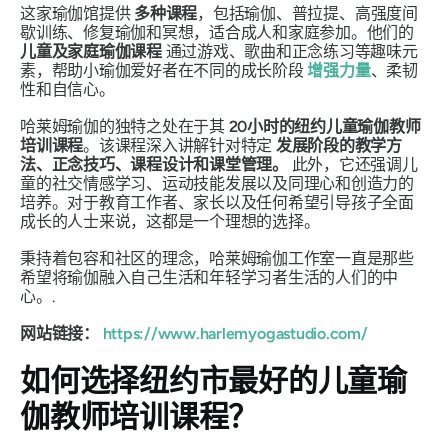
这家瑜伽馆提供
多种课程
，包括瑜伽、普拉提、高强度间
歇训练、修复瑜伽和冥想，适合成人和家庭参加。他们的
儿童及家庭瑜伽课程
通过游戏、歌曲和正念练习等趣味元
素，帮助小瑜伽爱好者在不同的成长阶段
增强力量
、柔韧
性和自信心。
哈莱姆瑜伽的独特之处在于其
20小时的纽约儿童瑜伽教师
培训课程
。该课程深入讲解针对特定
发展阶段的教学方
法、正念技巧、课程设计和课堂管理。
此外，它还强调儿
童的社交情感学习、运动技能发展以及同理心和创造力的
培养。对于教育工作者、家长以及任何希望引导孩子全面
成长的人士来说，这都是一个理想的选择。
秉持着包容和社区的理念，哈莱姆瑜伽工作室一直是那些
希望将瑜伽融入自己生活和年轻学习者生活的人们的中
心。.
网站链接：
https://www.harlemyogastudio.com/
如何选择纽约市最好的儿童瑜
伽教师培训课程？