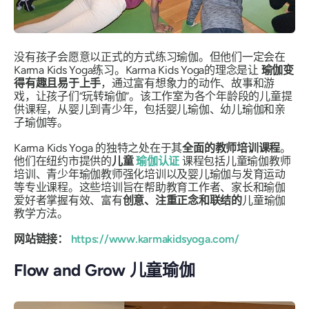
没有孩子会愿意以正式的方式练习瑜伽。但他们一定会在
Karma Kids Yoga练习。Karma Kids Yoga的理念是让
瑜伽变
得有趣且易于上手
，通过富有想象力的动作、故事和游
戏，让孩子们“玩转瑜伽”。该工作室为各个年龄段的儿童提
供课程，从婴儿到青少年，包括婴儿瑜伽、幼儿瑜伽和亲
子瑜伽等。
Karma Kids Yoga 的独特之处在于其
全面的教师培训课程
。
他们在纽约市提供的
儿童
瑜伽认证
课程包括儿童瑜伽教师
培训、青少年瑜伽教师强化培训以及婴儿瑜伽与发育运动
等专业课程。这些培训旨在帮助教育工作者、家长和瑜伽
爱好者掌握有效、富有
创意、注重正念和联结的
儿童瑜伽
教学方法。
网站链接：
https://www.karmakidsyoga.com/
Flow and Grow 儿童瑜伽