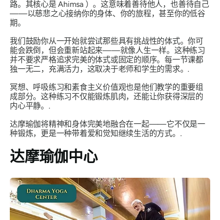
路。其核心是
Ahimsa
）。这意味着善待他人，也善待自己
——以慈悲之心接纳你的身体、你的旅程，甚至你的低谷
期。
我们鼓励你从一开始就尝试那些具有挑战性的体式。你可
能会跌倒，但会重新站起来——就像人生一样。这种练习
并不要求严格追求完美的体式或固定的顺序。每一节课都
独一无二，充满活力，这取决于老师和学生的需求。.
冥想、呼吸练习和素食主义价值观也是他们教学的重要组
成部分。这种练习不仅能锻炼肌肉，还能让你获得深层的
内心平静。.
达摩瑜伽将精神和身体完美地融合在一起——它不仅是一
种锻炼，更是一种带着爱和觉知继续生活的方式。.
达摩瑜伽中心