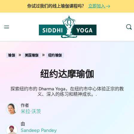
你试过我们的线上瑜伽课程吗？
立即加入
»
»
瑜伽
美国瑜伽
纽约瑜伽
纽约达摩瑜伽
探索纽约市的 Dharma Yoga，在纽约市中心体验正宗的教
义、深入的练习和精神成长。.
作者
米拉·沃茨
由
Sandeep Pandey