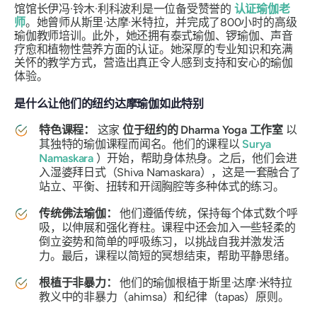
馆馆长伊冯·铃木·利科波利是一位备受赞誉的
认证瑜伽老
师
。她曾师从斯里·达摩·米特拉，并完成了800小时的高级
瑜伽教师培训。此外，她还拥有泰式瑜伽、锣瑜伽、声音
疗愈和植物性营养方面的认证。她深厚的专业知识和充满
关怀的教学方式，营造出真正令人感到支持和安心的瑜伽
体验。
是什么让他们的纽约达摩瑜伽如此特别
特色课程：
这家
位于纽约的 Dharma Yoga 工作室
以
其独特的瑜伽课程而闻名。他们的课程以
Surya
Namaskara
）开始，帮助身体热身。之后，他们会进
入湿婆拜日式（Shiva Namaskara），这是一套融合了
站立、平衡、扭转和开阔胸腔等多种体式的练习。
传统佛法瑜伽：
他们遵循传统，保持每个体式数个呼
吸，以伸展和强化脊柱。课程中还会加入一些轻柔的
倒立姿势和简单的呼吸练习，以挑战自我并激发活
力。最后，课程以简短的冥想结束，帮助平静思绪。
根植于非暴力：
他们的瑜伽根植于斯里·达摩·米特拉
教义中的非暴力（ahimsa）和纪律（tapas）原则。