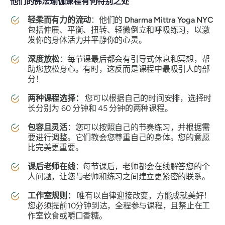
他们的佛法瑜伽课程有何特别之处
轻柔而有力的流动
：他们的
Dharma Mittra Yoga NYC
包括伸展、平衡、扭转、轻微倒立和呼吸练习，以激
发你的身体活力并平静你的心灵。
深度放松
：每节课最后都会有引导式休息和冥想，帮
助您放松身心。有时，这反而是课程中最吸引人的部
分！
两种课程选择：
您可以根据自己的时间安排，选择时
长分别为 60 分钟和 45 分钟的两种课程。
包容且灵活
：您可以按照自己的节奏练习，并根据需
要进行调整。它们教会您尊重自己的身体。您的意愿
比完美更重要。
课后老师在线
：每节课后，老师都会在线解答您的个
人问题，让您与老师和练习之间建立更紧密的联系。
工作室规则：
唯有以自律迎接改变，方能成就美好！
您必须提前10分钟到达，全程参与课程，且禁止在工
作室饮食或嚼口香糖。