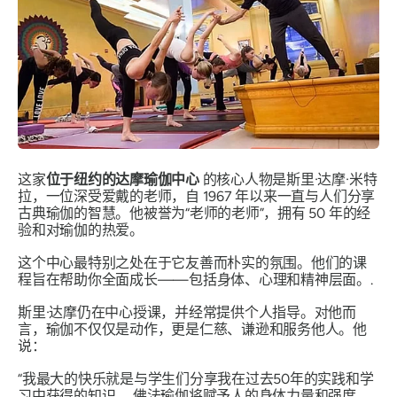
这家
位于纽约的达摩瑜伽中心
的核心人物是斯里·达摩·米特
拉，一位深受爱戴的老师，自 1967 年以来一直与人们分享
古典瑜伽的智慧。他被誉为“老师的老师”，拥有 50 年的经
验和对瑜伽的热爱。
这个中心最特别之处在于它友善而朴实的氛围。他们的课
程旨在帮助你全面成长——包括身体、心理和精神层面。.
斯里·达摩仍在中心授课，并经常提供个人指导。对他而
言，瑜伽不仅仅是动作，更是仁慈、谦逊和服务他人。他
说：
“我最大的快乐就是与学生们分享我在过去50年的实践和学
习中获得的知识……佛法瑜伽将赋予人的身体力量和强度，