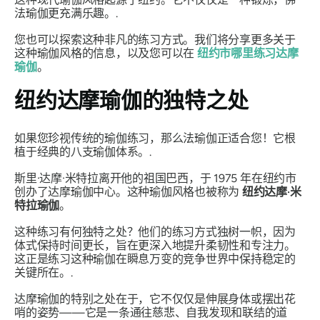
法瑜伽更充满乐趣。.
您也可以探索这种非凡的练习方式。我们将分享更多关于
这种瑜伽风格的信息，以及您可以在
纽约市哪里练习达摩
瑜伽
。
纽约达摩瑜伽的独特之处
如果您珍视传统的瑜伽练习，那么法瑜伽正适合您！它根
植于经典的八支瑜伽体系。.
斯里·达摩·米特拉离开他的祖国巴西，于 1975 年在纽约市
创办了达摩瑜伽中心。这种瑜伽风格也被称为
纽约达摩·米
特拉瑜伽
。
这种练习有何独特之处？他们的练习方式独树一帜，因为
体式保持时间更长，旨在更深入地提升柔韧性和专注力。
这正是练习这种瑜伽在瞬息万变的竞争世界中保持稳定的
关键所在。.
达摩瑜伽的特别之处在于，它不仅仅是伸展身体或摆出花
哨的姿势——它是一条通往慈悲、自我发现和联结的道