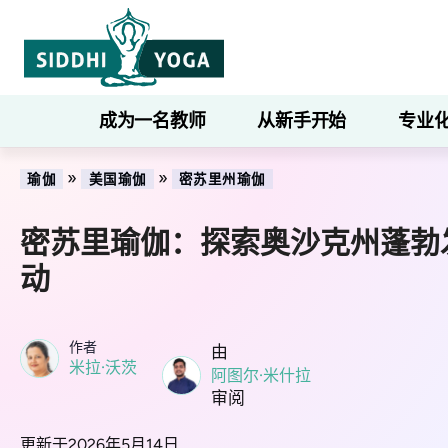
成为一名教师
从新手开始
专业
»
»
瑜伽
美国瑜伽
密苏里州瑜伽
密苏里瑜伽：探索奥沙克州蓬勃
动
作者
由
米拉·沃茨
阿图尔·米什拉
审阅
更新于2026年5月14日