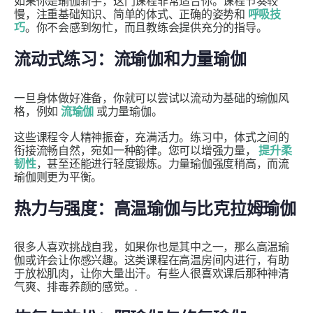
如果你是瑜伽新手，这门课程非常适合你。课程节奏较
慢，注重基础知识、简单的体式、正确的姿势和
呼吸技
巧
。你不会感到匆忙，而且教练会提供充分的指导。
流动式练习：流瑜伽和力量瑜伽
一旦身体做好准备，你就可以尝试以流动为基础的瑜伽风
格，例如
流瑜伽
或力量瑜伽。
这些课程令人精神振奋，充满活力。练习中，体式之间的
衔接流畅自然，宛如一种韵律。您可以增强力量，
提升柔
韧性
，甚至还能进行轻度锻炼。力量瑜伽强度稍高，而流
瑜伽则更为平衡。
热力与强度：高温瑜伽与比克拉姆瑜伽
很多人喜欢挑战自我，如果你也是其中之一，那么高温瑜
伽或许会让你感兴趣。这类课程在高温房间内进行，有助
于放松肌肉，让你大量出汗。有些人很喜欢课后那种神清
气爽、排毒养颜的感觉。.