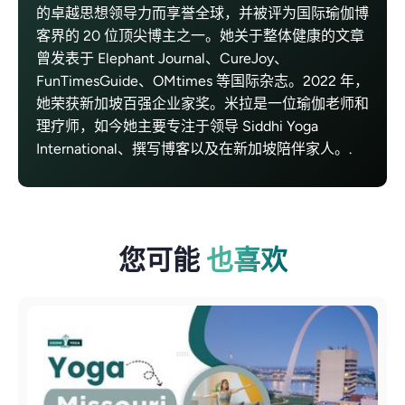
的卓越思想领导力而享誉全球，并被评为国际瑜伽博
客界的 20 位顶尖博主之一。她关于整体健康的文章
曾发表于 Elephant Journal、CureJoy、
FunTimesGuide、OMtimes 等国际杂志。2022 年，
她荣获新加坡百强企业家奖。米拉是一位瑜伽老师和
理疗师，如今她主要专注于领导 Siddhi Yoga
International、撰写博客以及在新加坡陪伴家人。.
您可能
也喜欢