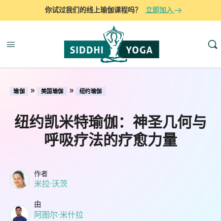
你试过我们的线上瑜伽课程吗？
立即加入
»
»
瑜伽
美国瑜伽
纽约瑜伽
纽约凯米特瑜伽：神圣几何与
呼吸疗法的疗愈力量
作者
米拉·沃茨
由
阿图尔·米什拉