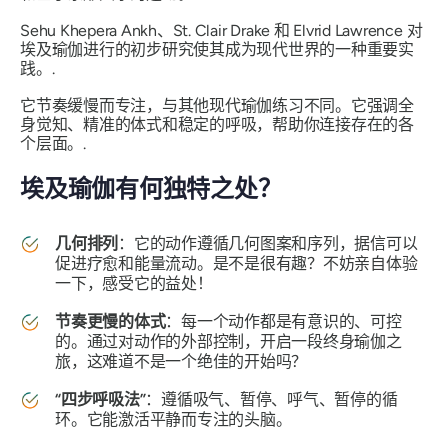
Sehu Khepera Ankh、St. Clair Drake 和 Elvrid Lawrence 对
埃及瑜伽进行的初步研究使其成为现代世界的一种重要实
践。.
它节奏缓慢而专注，与其他现代瑜伽练习不同。它强调全
身觉知、精准的体式和稳定的呼吸，帮助你连接存在的各
个层面。.
埃及瑜伽有何独特之处？
几何排列
：它的动作遵循几何图案和序列，据信可以
促进疗愈和能量流动。是不是很有趣？不妨亲自体验
一下，感受它的益处！
节奏更慢的体式
：每一个动作都是有意识的、可控
的。通过对动作的外部控制，开启一段终身瑜伽之
旅，这难道不是一个绝佳的开始吗？
“四步呼吸法”
：遵循吸气、暂停、呼气、暂停的循
环。它能激活平静而专注的头脑。