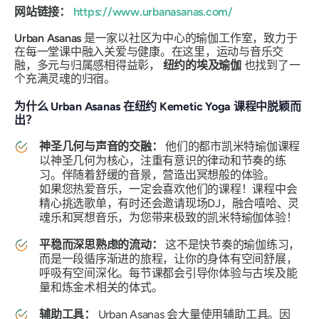
网站链接：
https://www.urbanasanas.com/
Urban Asanas
是一家以社区为中心的瑜伽工作室，致力于
在每一堂课中融入关爱与健康。在这里，运动与音乐交
融，多元与归属感相得益彰，
纽约的埃及瑜伽
也找到了一
个充满灵魂的归宿。
为什么 Urban Asanas 在纽约 Kemetic Yoga 课程中脱颖而
出？
神圣几何与声音的交融：
他们的都市凯米特瑜伽课程
以神圣几何为核心，注重有意识的律动和节奏的练
习。伴随着舒缓的音景，营造出冥想般的体验。
如果您热爱音乐，一定会喜欢他们的课程！课程中会
精心挑选歌单，有时还会邀请现场DJ，融合嘻哈、灵
魂乐和冥想音乐，为您带来极致的凯米特瑜伽体验！
平稳而深思熟虑的流动：
这不是快节奏的瑜伽练习，
而是一段循序渐进的旅程，让你的身体有空间舒展，
呼吸有空间深化。每节课都会引导你体验与古埃及能
量和炼金术相关的体式。
辅助工具：
Urban Asanas 会大量使用辅助工具。因