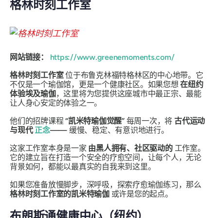
格林时刻工作室
网站链接：
https://www.greenemoments.com/
格林时刻工作室
位于布鲁克林福特格林区的中心地带。它
不仅是一个瑜伽馆，更是一个健康社区。如果您想
在纽约
体验埃及瑜伽
，这里将为您提供这座城市中最正宗、最能
让人身心安定的体验之一。
他们的招牌课程
“凯米特瑜伽觉醒”
每周一次，将
古代运动
与现代
正念
——
缓慢、稳定、有意识地进行。
这家工作室本身是一家
由黑人拥有、社区驱动的
工作室。
它的建立旨在打造一个安全的疗愈空间，让每个人，无论
背景如何，都能以最真实的自我来到这里。
如果您准备放慢脚步，深呼吸，探索疗愈瑜伽练习，那么
格林时刻工作室的凯米特瑜伽
或许是您的起点。
布朗斯通健康中心（纽约）