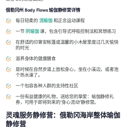
俄勒冈州 Body Flows 瑜伽静修营详情
每日轻柔的
流瑜伽
和正念运动课程
一节
阴瑜伽
课，包含引导式呼吸控制法和冥想练习
在舒适的印第安帐篷或温馨的小木屋里度过几天愉快
的时光
滋养身体的健康膳食
是时候在自然步道上放松身心，坐在小溪边，或者泡
个热水澡了。
一个包容各种人群的支持性社区
一份有益健康的礼物，送给您的挚爱：瑜伽静修礼
券，可用于即将到来的“身心流动”静修营。
灵魂服务静修营：俄勒冈海岸整体瑜伽
静修营