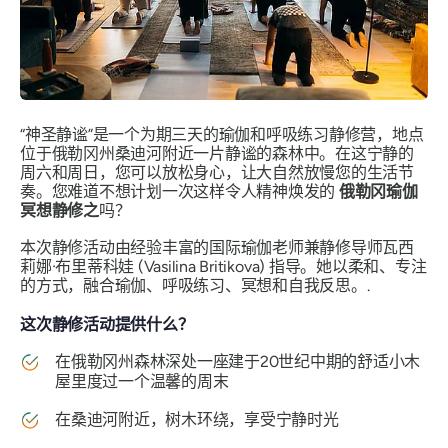
“神圣静谧”是一个为期三天的瑜伽和呼吸练习静修营，地点
位于俄勒冈州桑迪河附近一片静谧的森林中。在这宁静的
周六和周日，您可以放松身心，让大自然放慢您的生活节
奏。您难道不想计划一次这样令人精神焕发的
俄勒冈瑜伽
冥想静修之
吗？
本次静修活动由经验丰富的国际瑜伽老师兼静修导师瓦西
莉娜·布里蒂科娃 (Vasilina Britikova) 指导。她以柔和、专注
的方式，融合瑜伽、呼吸练习、冥想和自我反思。.
这次静修活动提供什么？
在俄勒冈州森林深处一座建于20世纪中期的舒适小木
屋里度过一个温馨的周末
在桑迪河附近，树木环绕，享受宁静时光