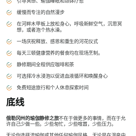
引导冥想、瑜伽睡眠和颂钵疗愈
缓慢而专注的自然漫步
在河畔木甲板上放松身心，呼吸新鲜空气，沉思冥
想，或者泡个热水澡。
一场庆祝释放、感恩和重生的河花仪式
每天三顿健康营养的餐食均在现场烹制。
静修期间全程供应咖啡和茶
可选择冷水浸泡以促进血液循环和唤醒身心
免费短途旅行和个人休息探索时间
底线
俄勒冈州的瑜伽静修之旅
不在于做更多的事情，而在于允
许自己少做一些。少些匆忙，少些喧嚣，少些压力。
无论你选择流瑜伽或其他任何瑜伽风格，无论是在温泉中