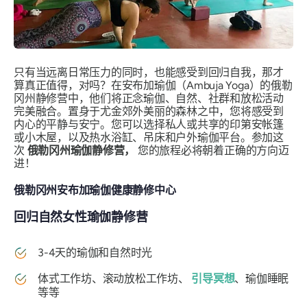
只有当远离日常压力的同时，也能感受到回归自我，那才
算真正值得，对吗？在安布加瑜伽（Ambuja Yoga）的俄勒
冈州静修营中，他们将正念瑜伽、自然、社群和放松活动
完美融合。置身于尤金郊外美丽的森林之中，您将感受到
内心的平静与安宁。您可以选择私人或共享的印第安帐篷
或小木屋，以及热水浴缸、吊床和户外瑜伽平台。参加这
次
俄勒冈州瑜伽静修营，
您的旅程必将朝着正确的方向迈
进！
俄勒冈州安布加瑜伽健康静修中心
回归自然女性瑜伽静修营
3-4天的瑜伽和自然时光
体式工作坊、滚动放松工作坊、
引导冥想
、瑜伽睡眠
等等