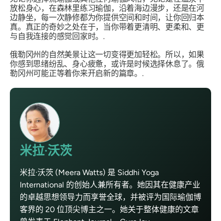
放松身心，在森林里练习瑜伽，沿着海边漫步，还是在河
边静坐，每一次静修都为你提供空间和时间，让你回归本
真。真正的奇妙之处在于，当你带着更清明、更柔和、更
与自我连接的感觉回家时。.
俄勒冈州的自然美景让这一切变得更加轻松。所以，如果
你感到思绪纷乱、身心疲惫，或许是时候选择休息了。俄
勒冈州可能正等着你来开启新的篇章。.
米拉·沃茨
米拉·沃茨 (Meera Watts) 是 Siddhi Yoga
International 的创始人兼所有者。她因其在健康产业
的卓越思想领导力而享誉全球，并被评为国际瑜伽博
客界的 20 位顶尖博主之一。她关于整体健康的文章