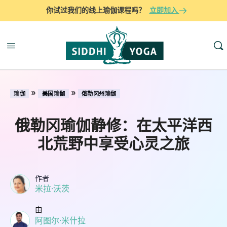
你试过我们的线上瑜伽课程吗？
立即加入
»
»
瑜伽
美国瑜伽
俄勒冈州瑜伽
俄勒冈瑜伽静修：在太平洋西
北荒野中享受心灵之旅
作者
米拉·沃茨
由
阿图尔·米什拉