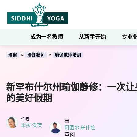
成为一名教师
从新手开始
专业
»
»
瑜伽
瑜伽教师
瑜伽教师培训
新罕布什尔州瑜伽静修：一次让
的美好假期
作者
由
米拉·沃茨
阿图尔·米什拉
审阅