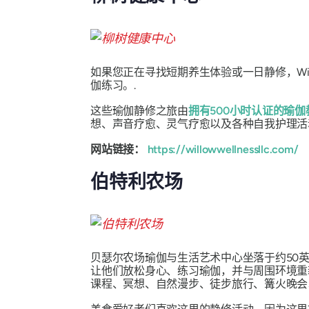
如果您正在寻找短期养生体验或一日静修，Wil
伽练习。.
这些瑜伽静修之旅由
拥有500小时认证的瑜
想、声音疗愈、灵气疗愈以及各种自我护理活
网站链接：
https://willowwellnessllc.com/
伯特利农场
贝瑟尔农场瑜伽与生活艺术中心坐落于约50
让他们放松身心、练习瑜伽，并与周围环境重
课程、冥想、自然漫步、徒步旅行、篝火晚会