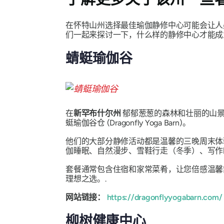
在怀特山州选择最佳瑜伽静修中心可能会让人
们一起来探讨一下，什么样的静修中心才能成为
蜻蜓瑜伽谷
在
新罕布什尔州
郁郁葱葱的森林和壮丽的山
蜓瑜伽谷仓 (Dragonfly Yoga Barn)。
他们的大部分静修活动都是温馨的三晚周末体验，由
伽睡眠、自然漫步、雪鞋行走（冬季）、写作
套餐通常包含住宿和家常菜肴，让您倍感温馨
理想之选。.
网站链接：
https://dragonflyyogabarn.com/
柳树健康中心