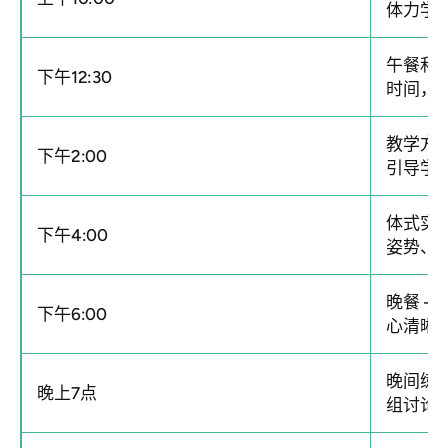
体力学
午餐和
下午12:30
时间，
教学方
下午2:00
引导学
体式实
下午4:00
姿势、
晚餐
—
下午6:00
心清晰
晚间练
晚上7点
组讨论