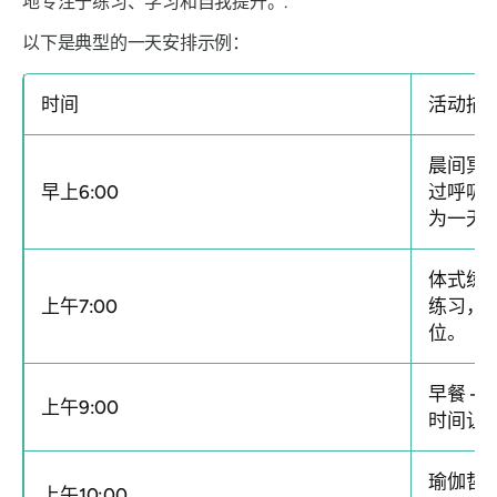
地专注于练习、学习和自我提升。.
以下是典型的一天安排示例：
时间
活动描
晨间冥
早上6:00
过呼吸
为一天
体式练
上午7:00
练习，
位。
早餐
—
上午9:00
时间让
瑜伽哲
上午10:00