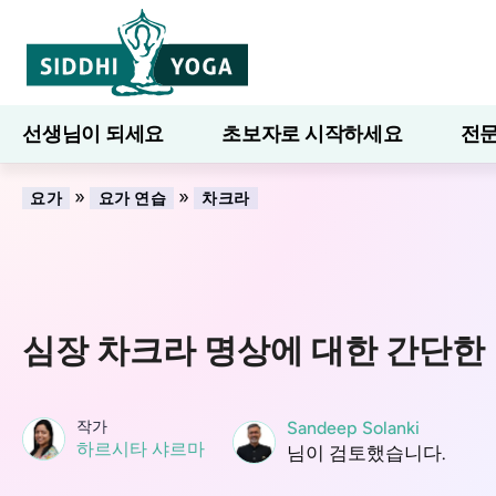
선생님이 되세요
초보자로 시작하세요
전문
7일간의 웰니스
블로그
배우다
»
»
요가
요가 연습
차크라
심장 차크라 명상에 대한 간단한
작가
Sandeep Solanki
하르시타 샤르마
님이 검토했습니다.