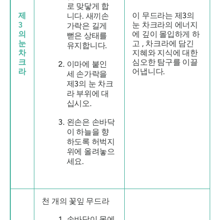
로 맞닿게 합
제
이
무드라는
제3의
니다. 새끼손
3
눈 차크라의
에너지
가락은 길게
의
에 깊이 몰입하게 하
뻗은 상태를
눈
고 , 차크라에 담긴
유지합니다.
차
지혜와 지식에 대한
크
심오한 탐구를 이끌
이마에 붙인
라
어냅니다.
세 손가락을
제3의 눈 차크
라 부위에 대
십시오.
왼손은 손바닥
이 하늘을 향
하도록 허벅지
위에 올려놓으
세요.
천 개의
꽃잎
무드라
손바닥이 몸에