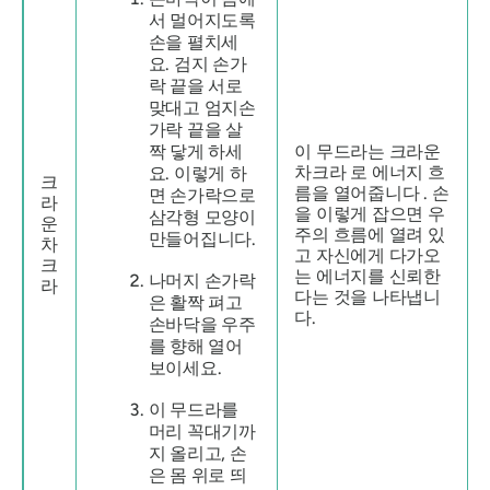
서 멀어지도록
손을 펼치세
요. 검지 손가
락 끝을 서로
맞대고 엄지손
가락 끝을 살
짝 닿게 하세
이
무드라는
크라운
차크라
로 에너지 흐
요. 이렇게 하
크
름을 열어줍니다 . 손
면 손가락으로
라
을 이렇게 잡으면 우
삼각형 모양이
운
주의 흐름에 열려 있
만들어집니다.
차
고 자신에게 다가오
크
는 에너지를 신뢰한
나머지 손가락
라
다는 것을 나타냅니
은 활짝 펴고
다.
손바닥을 우주
를 향해 열어
보이세요.
이
무드라를
머리 꼭대기까
지 올리고, 손
은 몸 위로 띄