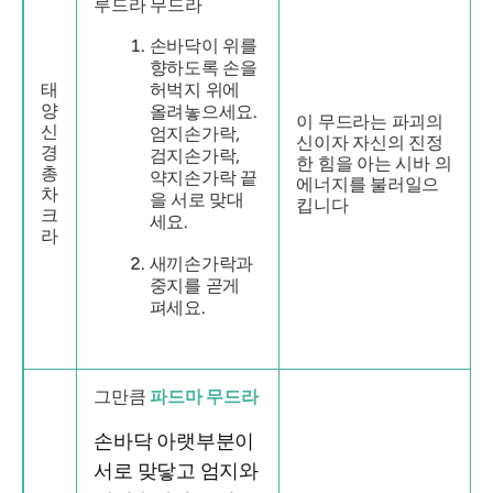
루드라
무드라
손바닥이 위를
향하도록 손을
태
허벅지 위에
양
올려놓으세요.
이
무드라는
파괴의
신
엄지손가락,
신이자 자신의 진정
경
검지손가락,
한 힘을 아는 시바
의
총
약지손가락 끝
에너지를 불러일으
차
을 서로 맞대
킵니다
크
세요.
라
새끼손가락과
중지를 곧게
펴세요.
그만큼
파드마 무드라
손바닥 아랫부분이
서로 맞닿고 엄지와