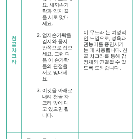
요. 새끼손가
락과 약지 끝
을 서로 맞대
세요.
이
무드라
는 여성적
엄지손가락을
천
인 느낌으로, 성욕과
검지와 중지
골
관능미를 증진시키
안쪽으로 접으
차
는 데 사용됩니다.
천
세요. 그런 다
크
골 차크라를
통해 감
음 이 손가락
라
정체와 연결될 수 있
들의 관절을
도록 도와줍니다 .
서로 맞대세
요.
이것을 아래로
내려 천골 차
크라 앞에 대
고 있으면 됩
니다.