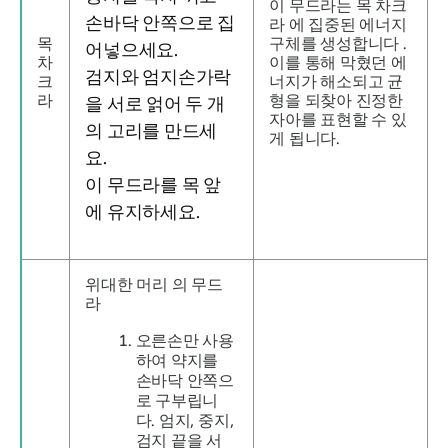
이
무드라는
목 차크
손바닥 안쪽으로 집
라
에 집중된 에너지
목
구체를 생성합니다 .
어넣으세요.
차
이를 통해 막혔던 에
검지와 엄지손가락
크
너지가 해소되고 균
라
형을 되찾아 진정한
을 서로 얽어 두 개
자아를 표현할 수 있
의 고리를 만드세
게 됩니다.
요.
이
무드라를
목 앞
에 유지하세요.
위대한 머리
의
무드
라
오른손만 사용
하여 약지를
손바닥 안쪽으
로 구부립니
다. 엄지, 중지,
검지 끝을 서