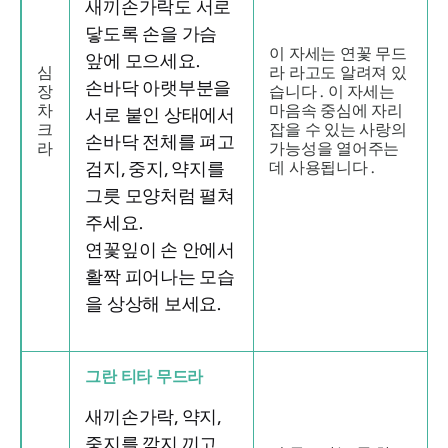
새끼손가락도 서로
닿도록 손을 가슴
이 자세는
연꽃
무드
앞에 모으세요.
심
라
라고도 알려져 있
손바닥 아랫부분을
장
습니다 . 이 자세는
차
마음속 중심에 자리
서로 붙인 상태에서
크
잡을 수 있는 사랑의
손바닥 전체를 펴고
라
가능성을 열어주는
검지, 중지, 약지를
데 사용됩니다
.
그릇 모양처럼 펼쳐
주세요.
연꽃잎이 손 안에서
활짝 피어나는 모습
을 상상해 보세요.
그란
티타 무드라
새끼손가락, 약지,
중지를 깍지 끼고