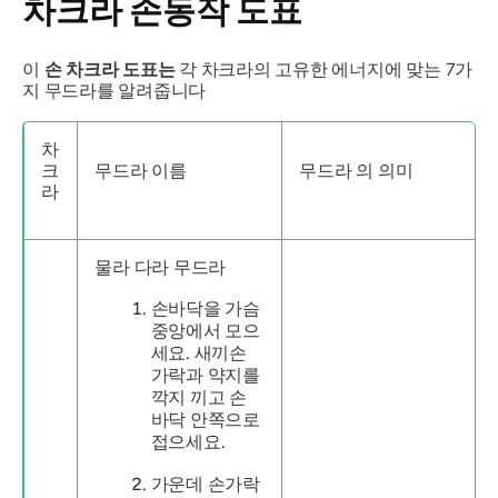
차크라 손동작 도표
이
손 차크라 도표는
각 차크라의 고유한 에너지에 맞는 7가
지
무드라를
알려줍니다
차
크
무드라
이름
무드라
의 의미
라
물라
다라 무드라
손바닥을 가슴
중앙에서 모으
세요. 새끼손
가락과 약지를
깍지 끼고 손
바닥 안쪽으로
접으세요.
가운데 손가락