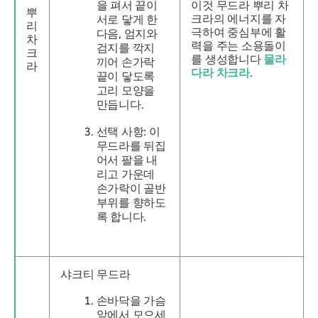
을 펴서 끝이
이것
무드라
뿌리 차
뿌
크라의 에너지를 자
서로 닿게 한
리
극하여 중심부에 활
다음, 엄지와
차
력을 주는 소용돌이
검지를 깍지
크
를 생성합니다
물라
끼어 손가락
라
다라 차크라
.
끝이 닿도록
고리 모양을
만듭니다.
선택 사항
: 이
무드라를
뒤집
어서 팔을 내
리고 가운데
손가락이 골반
부위를 향하도
록 합니다.
샤크티
무드라
손바닥을 가슴
앞에서 모으세