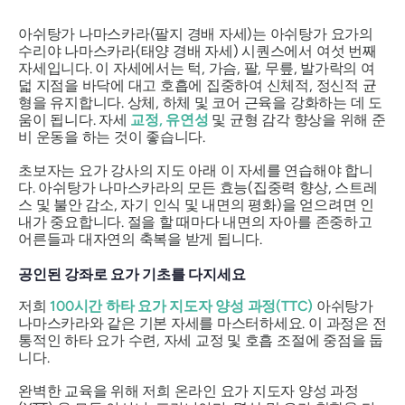
아쉬탕가 나마스카라(팔지 경배 자세)는 아쉬탕가 요가의
수리야 나마스카라(태양 경배 자세) 시퀀스에서 여섯 번째
자세입니다. 이 자세에서는 턱, 가슴, 팔, 무릎, 발가락의 여
덟 지점을 바닥에 대고 호흡에 집중하여 신체적, 정신적 균
형을 유지합니다. 상체, 하체 및 코어 근육을 강화하는 데 도
움이 됩니다. 자세
교정, 유연성
및 균형 감각 향상을 위해 준
비 운동을 하는 것이 좋습니다.
초보자는 요가 강사의 지도 아래 이 자세를 연습해야 합니
다. 아쉬탕가 나마스카라의 모든 효능(집중력 향상, 스트레
스 및 불안 감소, 자기 인식 및 내면의 평화)을 얻으려면 인
내가 중요합니다. 절을 할 때마다 내면의 자아를 존중하고
어른들과 대자연의 축복을 받게 됩니다.
공인된 강좌로 요가 기초를 다지세요
저희
100시간 하타 요가 지도자 양성 과정(TTC)
아쉬탕가
나마스카라와 같은 기본 자세를 마스터하세요. 이 과정은 전
통적인 하타 요가 수련, 자세 교정 및 호흡 조절에 중점을 둡
니다.
완벽한 교육을 위해 저희
온라인 요가 지도자 양성 과정