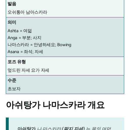
발음
오쉬통아 남아스카라
의미
Ashta = 여덟
Anga = 부분; 사지
나마스카라 = 안녕하세요; Bowing
Asana = 좌석; 자세
포즈 유형
엎드린 자세 요가 자세
수준
초보자
아쉬탕가 나마스카라
개요
아쉬탕가
나 마스카라
(팔지 자세)
는 몸의 여덟