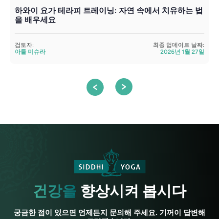
하와이 요가 테라피 트레이닝: 자연 속에서 치유하는 법
을 배우세요
검토자:
최종 업데이트 날짜:
검
아툴 미슈라
2026년 1월 27일
건강을
향상시켜 봅시다
궁금한 점이 있으면 언제든지 문의해 주세요. 기꺼이 답변해