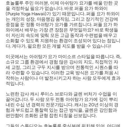
호놀룰루 주민 여러분, 이제 아쉬탕가 요가를 배울 만한 곳
을 걱정하실 필요가 없습니다. 바로 퍼플 요가 하와이
(Purple Yoga Hawaii)가 있기 때문입니다. 퍼플 요가 하와이
는 개인의 성장, 마음챙김 움직임, 그리고 장기적인 건강에
중점을 둔 정통 아쉬탕가 요가를 가르칩니다. 퍼플 요가 하
와이에서 배우는 가장 큰 장점은 무엇일까요? 바로 학생들
이 자신의 속도에 맞춰 모든 고급 동작과 수련법을 배우고
소화할 수 있도록 지원하는 환경이 조성되어 있다는 점입니
다. 게다가, 필요한 모든 개별 지도를 받을 수 있습니다!
이곳에서는 아쉬탕가 요가 마이소르 스타일을 따릅니다. 즉,
소규모 그룹 환경에서 경험 많은 강사의 지도, 직접적인 자
세 교정, 그리고 구두 지시를 받으며 전통적인 시퀀스를 따
라 수련할 수 있습니다. 이러한 교육 방식은 요가를 처음 시
작하는 사람이나 더 발전시키고자 하는 사람 모두에게 효과
적입니다.
노련한 강사 캐시 루이스 브로다와 글렌 버처가 수업을 이
끌어갑니다. 두 사람 모두 전통 아쉬탕가 요가에 깊이 뿌리
내린 수십 년 경력의 전문가입니다. 캐시는 20년 이상의 경
험과 부드럽고 통찰력 있는 접근 방식을, 글렌은 강인함과
편안함이 조화된 균형 잡힌 티칭을 선보입니다.
그들의 스튜디오는 호놀룰루 중심부에 위치해 있어, 어디에