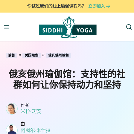
你试过我们的线上瑜伽课程吗？
立即加入
»
»
瑜伽
美国瑜伽
俄亥俄州瑜伽
俄亥俄州瑜伽馆：支持性的社
群如何让你保持动力和坚持
作者
米拉·沃茨
由
阿图尔·米什拉