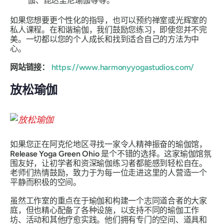
伽、昆达里尼瑜伽等等。
如果您想要更个性化的指导，也可以预约禅室或光辉室的
私人课程。在和谐瑜伽，我们鼓励您练习，即使您并不完
美。一切都以您的个人成长和找到适合自己的方法为中
心。
网站链接：
https://www.harmonyyogastudios.com/
放松瑜伽
如果您正在阿克伦地区寻找一家令人精神振奋的瑜伽馆，
Release Yoga Green Ohio
是个不错的选择。这家瑜伽馆氛
围友好，让初学者和资深瑜伽练习者都能感到轻松自在。
老师们热情鼓励，致力于为每一位走进这里的人营造一个
平静而积极的空间。
虽然工作室的重点在于瑜伽和构建一个志同道合者的大家
庭，但也精心配备了各种设施，以支持不同的瑜伽工作
坊、活动和其他疗愈实践。他们拥有专门的空间、道具和