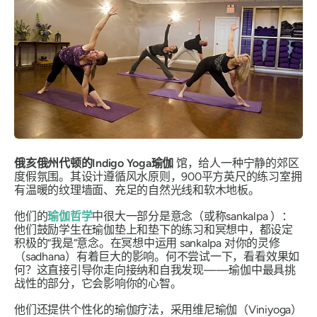
俄亥俄州代顿的Indigo Yoga瑜伽
馆，给人一种宁静的郊区
度假氛围。其设计遵循风水原则，900平方英尺的练习室拥
有温暖的纹理墙面、充足的自然光线和软木地板。
他们的
瑜伽哲学
中很大一部分是意念（或称
sankalpa
）：
他们鼓励学生在瑜伽垫上和垫下的练习和冥想中，都设定
积极的“我是”意念。在冥想中运用 sankalpa 对你的灵修
（sadhana）有着巨大的影响。何不尝试一下，看看效果如
何？这直接引导你走向接纳和自我发现——瑜伽中最具挑
战性的部分，它会影响你的心智。
他们还提供个性化的瑜伽疗法，采用维尼瑜伽（Viniyoga）