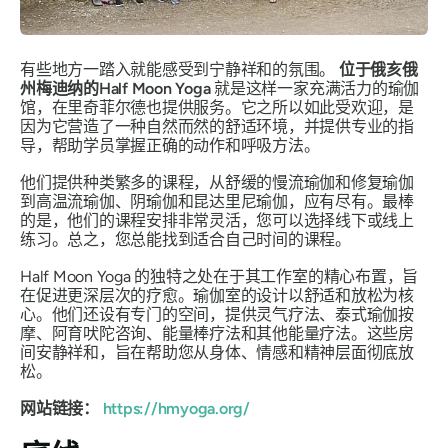
有些地方一踏入就能感受到宁静祥和的氛围。
位于俄亥俄
州梅迪纳的Half Moon Yoga
就是这样一家充满活力的瑜伽
馆，在里奇菲尔德也提供服务。它之所以如此受欢迎，是
因为它营造了一种自然而然的舒适环境，并提供专业的指
导，帮助学员掌握正确的动作和呼吸方法。
他们提供种类繁多的课程，从舒缓的慢流瑜伽和修复瑜伽
到高温流瑜伽、阴瑜伽和昆达里尼瑜伽，应有尽有。最棒
的是，他们的课程安排非常灵活，您可以选择线下或线上
练习。总之，您总能找到适合自己时间的课程。
Half Moon Yoga 的独特之处在于其工作室的精心布置，旨
在促进更深层次的疗愈。瑜伽室的设计以舒适和放松为核
心。他们还设有专门的空间，提供灵气疗法、泰式瑜伽按
摩、阿育吠陀咨询、能量棒疗法和其他能量疗法。这些房
间安静祥和，旨在帮助您从身体、情感和精神层面彻底放
松。
网站链接：
https://hmyoga.org
/