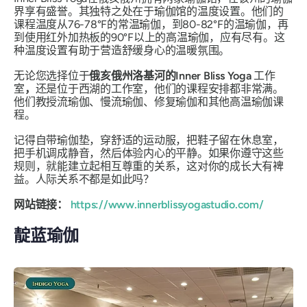
界享有盛誉。其独特之处在于瑜伽馆的温度设置。他们的
课程温度从76-78°F的常温瑜伽，到80-82°F的温瑜伽，再
到使用红外加热板的90°F以上的高温瑜伽，应有尽有。这
种温度设置有助于营造舒缓身心的温暖氛围。
无论您选择位于
俄亥俄州洛基河的Inner Bliss Yoga
工作
室
，
还是位于西湖的工作室，他们的课程安排都非常满。
他们教授流瑜伽、慢流瑜伽、修复瑜伽和其他高温瑜伽课
程。
记得自带瑜伽垫，穿舒适的运动服，把鞋子留在休息室，
把手机调成静音，然后体验内心的平静。如果你遵守这些
规则，就能建立起相互尊重的关系，这对你的成长大有裨
益。人际关系不都是如此吗？
网站链接：
https://www.innerblissyogastudio.com
/
靛蓝瑜伽