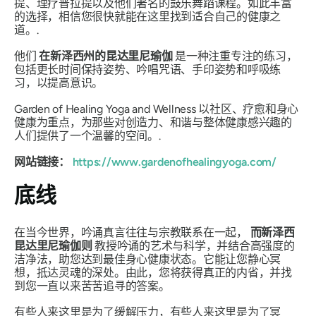
提、理疗普拉提以及他们著名的鼓乐舞蹈课程。如此丰富
的选择，相信您很快就能在这里找到适合自己的健康之
道。.
他们
在新泽西州的昆达里尼瑜伽
是一种注重专注的练习，
包括更长时间保持姿势、吟唱咒语、手印姿势和呼吸练
习，以提高意识。
Garden of Healing Yoga and Wellness 以社区、疗愈和身心
健康为重点，为那些对创造力、和谐与整体健康感兴趣的
人们提供了一个温馨的空间。.
网站链接：
https://www.gardenofhealingyoga.com/
底线
在当今世界，吟诵真言往往与宗教联系在一起，
而新泽西
昆达里尼瑜伽则
教授吟诵的艺术与科学，并结合高强度的
洁净法，助您达到最佳身心健康状态。它能让您静心冥
想，抵达灵魂的深处。由此，您将获得真正的内省，并找
到您一直以来苦苦追寻的答案。
有些人来这里是为了缓解压力，有些人来这里是为了冥