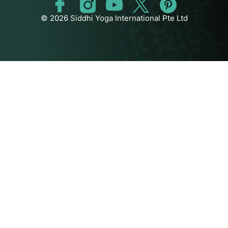
© 2026 Siddhi Yoga International Pte Ltd