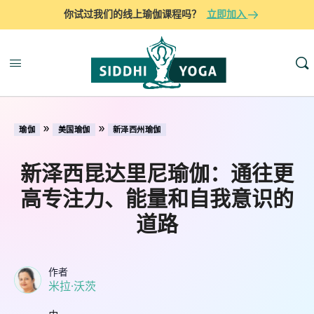
你试过我们的线上瑜伽课程吗？
立即加入
»
»
瑜伽
美国瑜伽
新泽西州瑜伽
新泽西昆达里尼瑜伽：通往更
高专注力、能量和自我意识的
道路
作者
米拉·沃茨