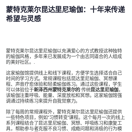
蒙特克莱尔昆达里尼瑜伽：十年来传递
希望与灵感
蒙特克莱尔昆达里尼瑜伽以充满爱心的方式教授这种独特
的瑜伽风格，多年来已发展成为一个由志同道合的人组成
的美好社区。.
这家瑜伽馆提供线上和线下课程，方便学生选择适合自己
时间的学习方式。常规课程包括昆达里尼瑜伽、冥想课
程、声音疗愈体验和轻柔瑜伽练习。通过这些课程，学生
可以体验位于
新泽西州蒙特克莱尔的
传统
昆达里尼瑜伽
，
该瑜伽注重呼吸、能量、深度放松和冥想。这家瑜伽馆强
调通过持续练习来提升自我觉察力。
除了每周的常规课程外，蒙特克莱尔昆达里尼瑜伽还提供
一些特色项目，例如“习惯转变”课程。这个每月一次的线上
系列课程结合了昆达里尼瑜伽、冥想、呼吸练习和康复工
具，帮助参与者克服不良习惯、成瘾问题和消极的行为模