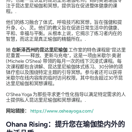
师，也是一位认证的昆达里尼瑜伽老师。她的奥谢瑜伽专
注于昆达里尼瑜伽和冥想，提供旨在促进整体健康的课
程。.
他们的练习融合了体式、呼吸技巧和冥想，旨在强健和提
升身、心、灵。他们的教义旨在促进日常生活中的健康、
平和、幸福与平衡。从根本上说，它揭示了练习者内在的
智慧，而这正是真正瑜伽的精髓所在。.
她
在新泽西州的昆达里尼瑜伽
工作室的特色课程是“昆达里
尼重置——释放、更新与充电”，这是一项由米歇尔·奥谢
(Michele O'Shea) 带领的每月一次的线下沉浸式课程。每
次课程都包含讲解、昆达里尼瑜伽体式练习、30分钟的颂
钵疗愈以及围绕特定主题的引导冥想。参与者还可以获得
米歇尔在线内容库的临时访问权限，其中包含超过30节昆
达里尼瑜伽和冥想课程。
O'Shea Yoga 为那些寻求更个性化指导以满足特定需求的人
士提供私人昆达里尼瑜伽和冥想课程。.
网站链接：
https://www.osheayoga.com/
Ohana Rising：提升您在瑜伽垫内外的