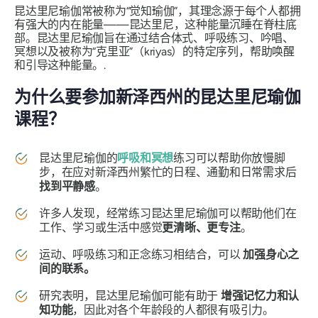
昆达里尼瑜伽常被称为“觉知瑜伽”，其理念源于每个人都拥
有强大的内在能量——昆达里尼，这种能量沉睡在脊柱底
部。昆达里尼瑜伽旨在通过结合体式、呼吸练习、吟唱、
冥想以及被称为“克里亚”（kriyas）的特定序列，帮助唤醒
和引导这种能量。.
为什么要参加新泽西州的昆达里尼瑜伽
课程？
昆达里尼瑜伽的
呼吸和冥想
练习可以帮助你放慢脚
步，在应对新泽西州繁忙的日程、通勤和日常需求后
找到平静感
。
许多人发现，经常练习昆达里尼瑜伽可以帮助他们在
工作、学习或生活中感觉
更清晰
、更专注
。
运动、呼吸练习和正念练习相结合，可以
加强身心之
间的联系。
研究表明，昆达里尼瑜伽可能有助于
增强记忆力和认
知功能
，因此对各个年龄段的人都很有吸引力。