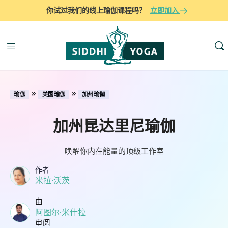
你试过我们的线上瑜伽课程吗？
立即加入
»
»
瑜伽
美国瑜伽
加州瑜伽
加州昆达里尼瑜伽
唤醒你内在能量的顶级工作室
作者
米拉·沃茨
由
阿图尔·米什拉
审阅