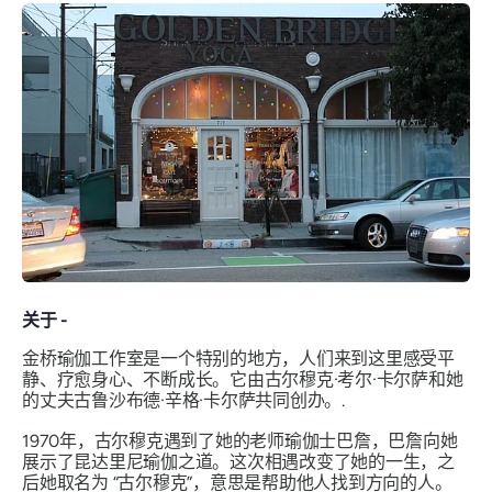
关于 -
金桥瑜伽工作室是一个特别的地方，人们来到这里感受平
静、疗愈身心、不断成长。它由古尔穆克·考尔·卡尔萨和她
的丈夫古鲁沙布德·辛格·卡尔萨共同创办。.
1970年，古尔穆克遇到了她的老师瑜伽士巴詹，巴詹向她
展示了昆达里尼瑜伽之道。这次相遇改变了她的一生，之
后她取名为
“古尔穆克
”，意思是帮助他人找到方向的人。