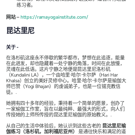
练习者。
网站 –
https://ramayogainstitute.com/
昆达里尼
关于 -
在洛杉矶这座永不停歇的繁华都市，梦想在此追逐，能量
在此迸发，却也隐藏着一处宁静的角落，时间在此放慢，
灵魂在此低语。这片宁静之地便是昆达里尼洛杉矶
（Kundalini LA），一个由哈里·哈尔·卡尔萨（Hari Har
Khalsa）创立的美好灵修中心。哈里·哈尔·卡尔萨是瑜伽大
师巴赞（Yogi Bhajan）的虔诚弟子，也是一位锡克教信
徒。.
她拥有四十多年的经验，秉持着一个简单的愿景，创办了
一家瑜伽工作室，旨在以最纯粹、最强大的形式，向人们
传授她的上师所传授的昆达里尼瑜伽的原始教义。.
从自己的生活中体验后，她认识到这些古老的
昆达里尼瑜
伽练习（洛杉矶，加利福尼亚州）
是通往快乐和满足的道