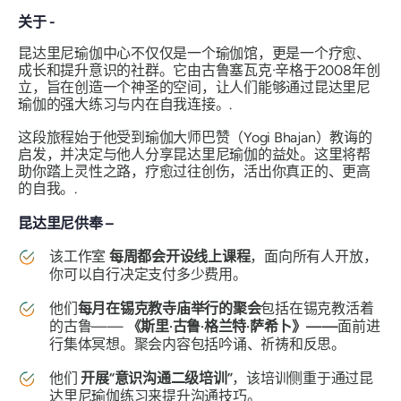
关于 -
昆达里尼瑜伽中心不仅仅是一个瑜伽馆，更是一个疗愈、
成长和提升意识的社群。它由古鲁塞瓦克·辛格于2008年创
立，旨在创造一个神圣的空间，让人们能够通过昆达里尼
瑜伽的强大练习与内在自我连接。.
这段旅程始于他受到瑜伽大师巴赞（Yogi Bhajan）教诲的
启发，并决定与他人分享昆达里尼瑜伽的益处。这里将帮
助你踏上灵性之路，疗愈过往创伤，活出你真正的、更高
的自我。.
昆达里尼供奉 –
该工作室
每周都会开设线上课程
，面向所有人开放，
你可以自行决定支付多少费用。
他们
每月在锡克教寺庙举行的聚会
包括在锡克教活着
的古鲁——
《斯里·古鲁·格兰特·萨希卜》——
面前进
行集体冥想。聚会内容包括吟诵、祈祷和反思。
他们
开展“意识沟通二级培训”
，该培训侧重于通过昆
达里尼瑜伽练习来提升沟通技巧。