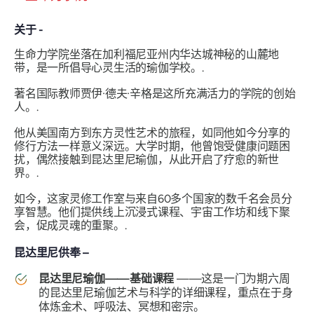
关于 -
生命力学院坐落在加利福尼亚州内华达城神秘的山麓地
带，是一所倡导心灵生活的瑜伽学校。.
著名国际教师贾伊·德夫·辛格是这所充满活力的学院的创始
人。.
他从美国南方到东方灵性艺术的旅程，如同他如今分享的
修行方法一样意义深远。大学时期，他曾饱受健康问题困
扰，偶然接触到昆达里尼瑜伽，从此开启了疗愈的新世
界。.
如今，这家灵修工作室与来自60多个国家的数千名会员分
享智慧。他们提供线上沉浸式课程、宇宙工作坊和线下聚
会，促成灵魂的重聚。.
昆达里尼供奉 –
昆达里尼瑜伽——基础课程
——这是一门为期六周
的昆达里尼瑜伽艺术与科学的详细课程，重点在于身
体炼金术、呼吸法、冥想和密宗。