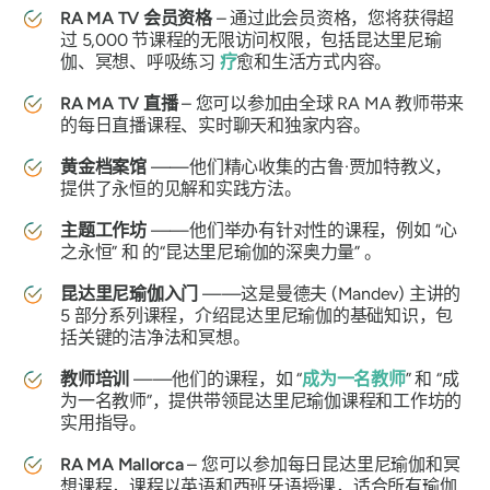
RA MA TV 会员资格
– 通过此会员资格，您将获得超
过 5,000 节课程的无限访问权限，包括昆达里尼瑜
伽、冥想、呼吸练习
疗
愈和生活方式内容。
RA MA TV 直播
– 您可以参加由全球 RA MA 教师带来
的每日直播课程、实时聊天和独家内容。
黄金档案馆
——他们精心收集的古鲁·贾加特教义，
提供了永恒的见解和实践方法。
主题工作坊
——他们举办有针对性的课程，例如
“心
之永恒”
和
的“昆达里尼瑜伽的深奥力量”
。
昆达里尼瑜伽入门
——这是曼德夫 (Mandev) 主讲的
5 部分系列课程，介绍昆达里尼瑜伽的基础知识，包
括关键的洁净法和冥想。
教师培训
——他们的课程，如
“
成为一名教师
”
和
“成
为一名教师
”，提供带领昆达里尼瑜伽课程和工作坊的
实用指导。
RA MA Mallorca
– 您可以参加每日昆达里尼瑜伽和冥
想课程，课程以英语和西班牙语授课，适合所有瑜伽