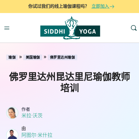
你试过我们的线上瑜伽课程吗？
立即加入
»
»
瑜伽
美国瑜伽
佛罗里达州瑜伽
佛罗里达州昆达里尼瑜伽教师
培训
作者
米拉·沃茨
由
阿图尔·米什拉