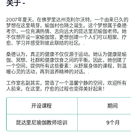
关于 -
2007年夏天，在佛罗里达州克利尔沃特，一个由来已久的
梦想在这里萌芽，瑜伽村也随之诞生。这个梦想属于桑德·
考尔，一位充满热情、志向远大的昆达里尼瑜伽老师。她
不仅想开设一家瑜伽馆，更想创建一个人们可以相聚、疗
愈、学习并感受到彼此联结的社区。.
桑德认为，真正的健康不仅仅源于运动。她认为健康是瑜
伽、冥想、社群和健康饮食之间的平衡。因此，她创建了
一个空间，提供所有这些要素：从舒展身体的课程，到温
暖心灵的活动，再到滋养精神的对话。.
工作室名副其实，营造了一个温馨宁静的空间，欢迎所有
人前来，在这里，疗愈的过程也变得美好起来！
开设课程
期间
昆达里尼瑜伽教师培训
9个月