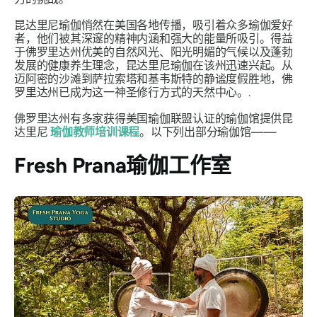
昆达里尼瑜伽悄然在美国各地传播，吸引着众多瑜伽爱好
者，他们被其深邃的精神内涵和强大的能量所吸引。得益
于佛罗里达州优美的自然风光、阳光明媚的气候以及蓬勃
发展的健康养生理念，昆达里尼瑜伽在该州迅速兴起。从
迈阿密的沙滩到萨拉索塔和基韦斯特的静谧度假胜地，佛
罗里达州已成为这一神圣修行方式的天然中心。.
佛罗里达州有多家获得美国瑜伽联盟认证的瑜伽馆提供昆
达里尼
瑜伽教师培训课程
。以下列出部分瑜伽馆——
Fresh Prana瑜伽工作室