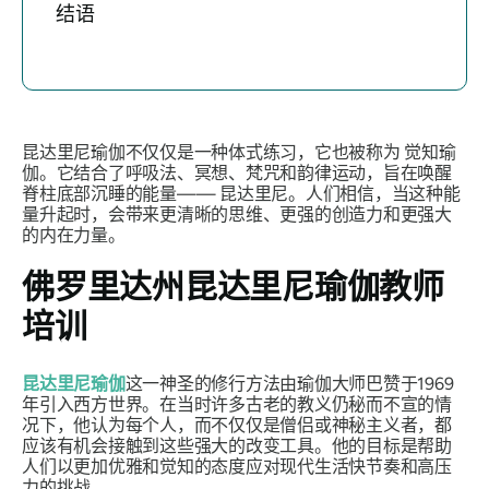
结语
昆达里尼瑜伽不仅仅是一种体式练习，它也被称为
觉知瑜
伽
。它结合了呼吸法、冥想、梵咒和韵律运动，旨在唤醒
脊柱底部沉睡的能量——
昆达里尼
。人们相信，当这种能
量升起时，会带来更清晰的思维、更强的创造力和更强大
的内在力量。
佛罗里达州昆达里尼瑜伽教师
培训
昆达里尼瑜伽
这一神圣的修行方法由瑜伽大师巴赞于1969
年引入西方世界。在当时许多古老的教义仍秘而不宣的情
况下，他认为每个人，而不仅仅是僧侣或神秘主义者，都
应该有机会接触到这些强大的改变工具。他的目标是帮助
人们以更加优雅和觉知的态度应对现代生活快节奏和高压
力的挑战。