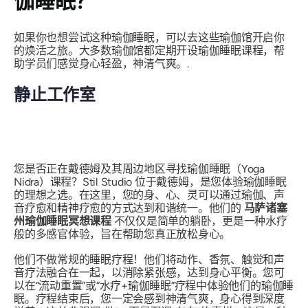
伽睡眠？
如果你也想尝试这种瑜伽睡眠，可以去这些瑜伽馆开启你
的焕活之旅。大多数瑜伽馆都定期开设瑜伽睡眠课程，帮
助学员们感觉身心轻盈，神清气爽。.
静止工作室
您是否正在戴德姆及其周边地区寻找瑜伽睡眠（Yoga
Nidra）课程？Stil Studio 位于戴德姆，是您体验瑜伽睡眠
的理想之选。在这里，您的身、心、灵可以通过瑜伽、声
音疗愈和精神疗愈的方式达到和谐统一。他们的
马萨诸塞
州瑜伽睡眠冥想课程
不仅仅是简单的躺卧，更是一种水疗
般的多感官体验，旨在帮助您真正放松身心。
他们不做常规的睡眠疗程！他们将动作、香氛、触觉和声
音疗法融合在一起，以消除紧张感，达到身心平衡。您可
以在“流动重置”或“水疗+瑜伽睡眠”疗程中体验他们的瑜伽睡
眠。疗程结束后，您一定会感到神清气爽，身心得到深度