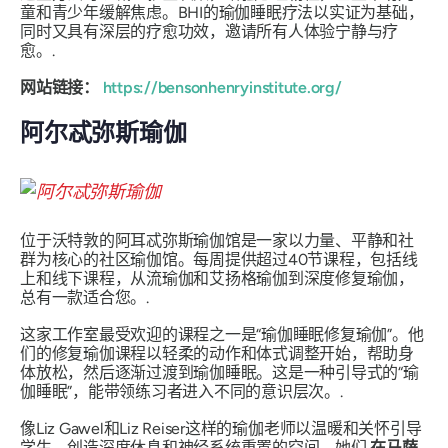
童和青少年缓解焦虑。BHI的瑜伽睡眠疗法以实证为基础，
同时又具有深层的疗愈功效，邀请所有人体验宁静与疗
愈。.
网站链接：
https://bensonhenryinstitute.org/
阿尔忒弥斯瑜伽
位于沃特敦的阿耳忒弥斯瑜伽馆是一家以力量、平静和社
群为核心的社区瑜伽馆。每周提供超过40节课程，包括线
上和线下课程，从流瑜伽和艾扬格瑜伽到深度修复瑜伽，
总有一款适合您。.
这家工作室最受欢迎的课程之一是“瑜伽睡眠修复瑜伽”。他
们的修复瑜伽课程以轻柔的动作和体式调整开始，帮助身
体放松，然后逐渐过渡到瑜伽睡眠。这是一种引导式的“瑜
伽睡眠”，能带领练习者进入不同的意识层次。.
像Liz Gawel和Liz Reiser这样的瑜伽老师以温暖和关怀引导
学生，创造深度休息和神经系统重置的空间。她们
在马萨