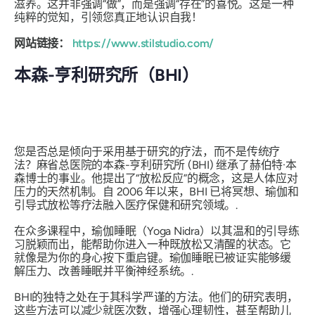
滋养。这并非强调“做”，而是强调“存在”的喜悦。这是一种
纯粹的觉知，引领您真正地认识自我！
网站链接：
https://www.stilstudio.com/
本森-亨利研究所（BHI）
您是否总是倾向于采用基于研究的疗法，而不是传统疗
法？麻省总医院的本森-亨利研究所 (BHI) 继承了赫伯特·本
森博士的事业。他提出了“放松反应”的概念，这是人体应对
压力的天然机制。自 2006 年以来，BHI 已将冥想、瑜伽和
引导式放松等疗法融入医疗保健和研究领域。.
在众多课程中，瑜伽睡眠（Yoga Nidra）以其温和的引导练
习脱颖而出，能帮助你进入一种既放松又清醒的状态。它
就像是为你的身心按下重启键。瑜伽睡眠已被证实能够缓
解压力、改善睡眠并平衡神经系统。.
BHI的独特之处在于其科学严谨的方法。他们的研究表明，
这些方法可以减少就医次数，增强心理韧性，甚至帮助儿