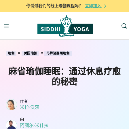
你试过我们的线上瑜伽课程吗？
立即加入
»
»
瑜伽
美国瑜伽
马萨诸塞州瑜伽
麻省瑜伽睡眠：通过休息疗愈
的秘密
作者
米拉·沃茨
由
阿图尔·米什拉