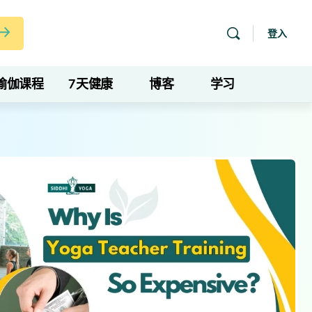
登入
瑜伽课程
7天健康
博客
学习