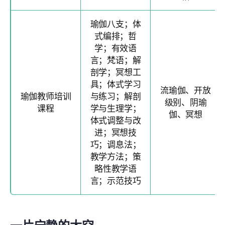
瑜伽八支；体
式编排；哲
学；有效语
言；梵语；解
剖学；冥想工
具；体式学习
流瑜伽、开放
瑜伽教师培训
与练习；解剖
级别、阴瑜
课程
学与生理学；
伽、冥想
体式调整与改
进；冥想技
巧；调息法；
教学方法；策
略性教学语
言；示范技巧