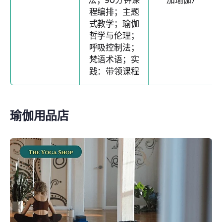
法；90分钟课
加瑜伽）
程编排；主题
式教学；瑜伽
哲学与伦理；
呼吸控制法；
梵语术语；实
践：带领课程
瑜伽用品店