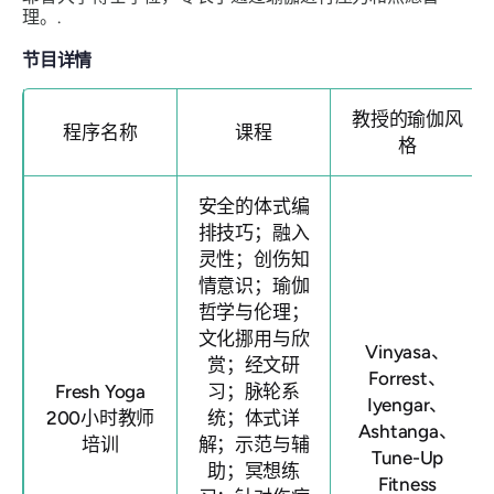
理。.
节目详情
教授的瑜伽风
程序名称
课程
格
安全的体式编
排技巧；融入
灵性；创伤知
情意识；瑜伽
哲学与伦理；
文化挪用与欣
Vinyasa、
赏；经文研
Forrest、
Fresh Yoga
习；脉轮系
Iyengar、
200小时教师
统；体式详
Ashtanga、
培训
解；示范与辅
Tune-Up
助；冥想练
Fitness