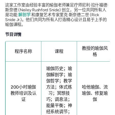
这家工作室由经验丰富的瑜伽老师兼足疗师尼利·拉什福德·
斯奈德 (Neiley Rushford Snide) 创立，另一位共同所有人
是功能
解剖学
和康复艺术专家里克·斯奈德二世 (Rick
Snide Jr.)。他们共同为所有人打造精心设计且易于上手的
瑜伽课程。
节目详情
教授的瑜伽风
程序名称
课程
格
瑜伽历史；瑜
伽解剖学；瑜
伽哲学；教学
200小时瑜伽
方法；体式练
哈他瑜伽、流
教师培训及认
习；冥想技
瑜伽、修复瑜
证
巧；调息法；
伽
能量平衡；神
经系统调节；