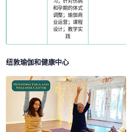
习；针对伤病
和孕期的体式
调整；瑜伽商
业运营；课程
设计；教学实
践
纽敦瑜伽和健康中心