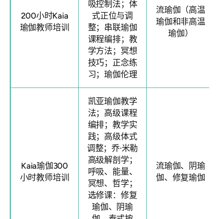
吸控制法；体
流瑜伽（高温
200小时Kaia
式正位与调
瑜伽和非高温
瑜伽教师培训
整；串联瑜伽
瑜伽）
课程编排；教
学方法；冥想
技巧；正念练
习；瑜伽伦理
凯亚瑜伽教学
法；高级课程
编排；教学实
践；高级体式
调整；乔·米勒
高级解剖学；
Kaia瑜伽300
流瑜伽、阴瑜
呼吸、能量、
小时教师培训
伽、修复瑜伽
冥想、哲学；
选修课：修复
瑜伽、阴瑜
伽、泰式按