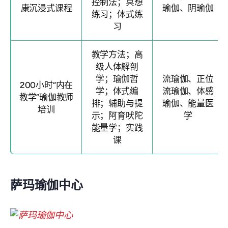
控制法；冥想
康沉浸式课程
瑜伽、阴瑜伽
练习；体式练
习
教学方法；高
级人体解剖
学；瑜伽哲
流瑜伽、正位
200小时“内在
学；体式编
流瑜伽、体感
教学”瑜伽教师
排；辅助与提
瑜伽、能量医
培训
示；阿育吠陀
学
能量学；实践
课
萨玛瑜伽中心