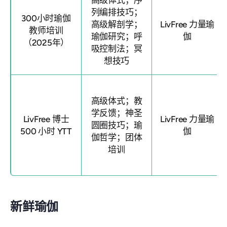
列编排技巧；
300小时瑜伽
高级解剖学；
LivFree 力量瑜
教师培训
瑜伽研究；呼
伽
（2025年）
吸控制法；冥
想技巧
高级体式；教
学反馈；神圣
LivFree 博士
LivFree 力量瑜
圆圈技巧；瑜
500 小时 YTT
伽
伽哲学；团体
培训
新鲜瑜伽