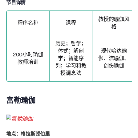
节目详情
教授的瑜伽风
程序名称
课程
格
历史；哲学；
体式；解剖
现代哈达瑜
200小时瑜伽
学；智能序
伽、流瑜伽、
教师培训
列；学习和教
创伤瑜伽
授调息法
富勒瑜伽
地点：格拉斯顿伯里