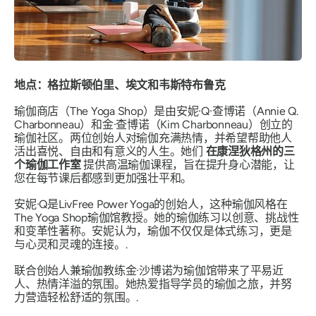
地点：格拉斯顿伯里、埃文和韦斯特布鲁克
瑜伽商店（The Yoga Shop）是由安妮·Q·查博诺（Annie Q.
Charbonneau）和金·查博诺（Kim Charbonneau）创立的
瑜伽社区。两位创始人对瑜伽充满热情，并希望帮助他人
活出喜悦、自由和有意义的人生。她们
在康涅狄格州的三
个瑜伽工作室
提供高温瑜伽课程，旨在提升身心潜能，让
您在每节课后都感到更加强壮平和。
安妮·Q是LivFree Power Yoga的创始人，这种瑜伽风格在
The Yoga Shop瑜伽馆教授。她的瑜伽练习以创意、挑战性
和变革性著称。安妮认为，瑜伽不仅仅是体式练习，更是
与心灵和灵魂的连接。.
联合创始人兼瑜伽教练金·沙博诺为瑜伽馆带来了平易近
人、热情洋溢的氛围。她热爱指导学员的瑜伽之旅，并努
力营造轻松舒适的氛围。.