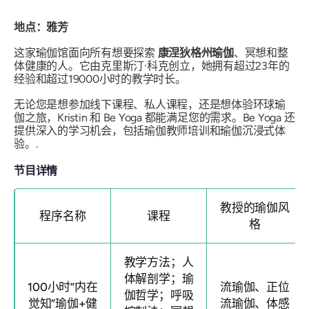
地点：雅芳
这家瑜伽馆面向所有想要探索
康涅狄格州瑜伽
、冥想和整
体健康的人。它由克里斯汀·科克创立，她拥有超过23年的
经验和超过19000小时的教学时长。
无论您是想参加线下课程、私人课程，还是想体验环球瑜
伽之旅，Kristin 和 Be Yoga 都能满足您的需求。Be Yoga 还
提供深入的学习机会，包括瑜伽教师培训和瑜伽沉浸式体
验。.
节目详情
教授的瑜伽风
程序名称
课程
格
教学方法；人
体解剖学；瑜
100小时“内在
流瑜伽、正位
伽哲学；呼吸
觉知”瑜伽+健
流瑜伽、体感