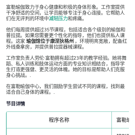
富勒瑜伽致力于身心健康和积极的身体形象。工作室提供
干净舒适的空间，让学员能够专注于身心连接。它帮助人
们在无评判的环境中
减轻压力
和疼痛。
他们每周提供超过35节课程，包括适合各个级别的瑜伽和
普拉提。如果您需要更个性化的指导，他们也提供私人课
程。这家
瑜伽馆位于康涅狄格州
，环境明亮宽敞，配备红
外线桑拿房，并提供普拉提器械课程。
工作室负责人劳伦·富勒拥有超过23年的教学经验。她将舞
蹈、私人训练和肢体运动方面的专业知识相结合，指导学
生打造更强健、更灵活的体魄。她的目标是帮助人们克服
身心挑战。.
在富勒瑜伽中心，我们鼓励学生尝试不同的课程，找到最
适合自己身体的课程。.
节目详情
程序名称
富勒瑜伽