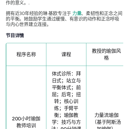
作的意义。.
拥有近30年经验的琳·基欧专注于
力量
、柔韧性和正念之间
的平衡。她鼓励学生通过缓慢、有意识的动作和正念呼吸
与内心世界建立连接。
节目详情
教授的瑜伽风
程序名称
课程
格
体式诊所：拜
日式；站立与
平衡体式；前
屈；后弯；扭
转；核心训
练；手臂平
衡；瑜伽教
力量流瑜伽
200小时瑜伽
学：技巧与方
（基于阿斯汤
教师培训