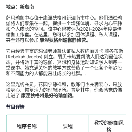
地点：新迦南
萨玛瑜伽中心位于康涅狄格州新迦南市中心。他们通过瑜
伽将人们聚集在一起，提供一个增强体魄、寻求内心平静
和个人成长的空间。该中心曾被评为2021-2024年度最佳
瑜伽工作室。在这里，您可以参加团体课程、私人课程，
甚至还可以参加
康涅狄格州瑜伽静修营。
它由经验丰富的瑜伽老师兼认证私人教练丽贝卡·雅各布斯
(Rebekah Jacobs) 创立。丽贝卡热爱帮助人们达到最佳状
态，并将她丰富的瑜伽、冥想和身体运动知识融入到每一
堂课中。她充满关怀的教学方式营造了一个让各个年龄段
和不同能力的人都能茁壮成长的社群。.
这里光线充足，花园宁静祥和，教练们也充满爱心，是放
松身心、恢复活力的理想场所。置身其中，你会感觉仿佛
走进了
康涅狄格州最好的瑜伽馆
。
节目详情
教授的瑜伽风
程序名称
课程
格