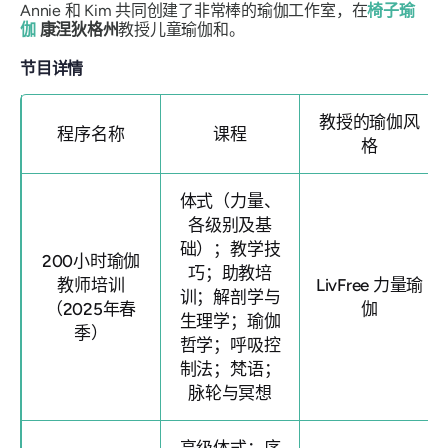
Annie 和 Kim 共同创建了非常棒的瑜伽工作室，在
椅子瑜
伽
康涅狄格州
教授儿童瑜伽和。
节目详情
教授的瑜伽风
程序名称
课程
格
体式（力量、
各级别及基
础）；教学技
200小时瑜伽
巧；助教培
教师培训
LivFree 力量瑜
训；解剖学与
（2025年春
伽
生理学；瑜伽
季）
哲学；呼吸控
制法；梵语；
脉轮与冥想
高级体式；序