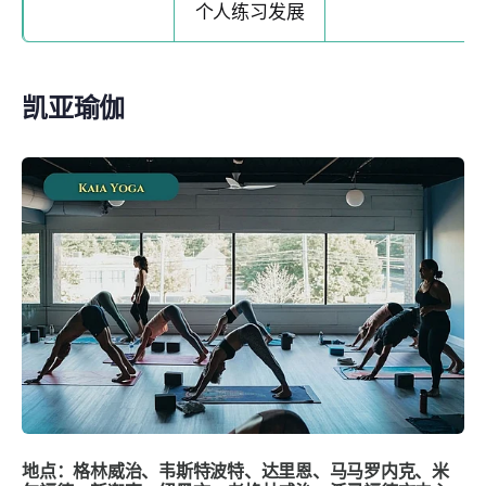
个人练习发展
凯亚瑜伽
地点：格林威治、韦斯特波特、达里恩、马马罗内克、米