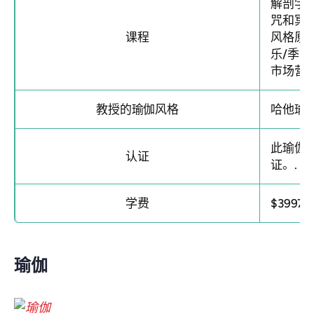
解剖学
咒和冥想
课程
风格原则
乐/季节
市场营
教授的瑜伽风格
哈他瑜
此瑜伽
认证
证。.
学费
$3997
瑜伽