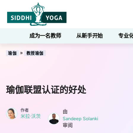
成为一名教师
从新手开始
专业
»
瑜伽
教授瑜伽
瑜伽联盟认证的好处
作者
由
米拉·沃茨
Sandeep Solanki
审阅