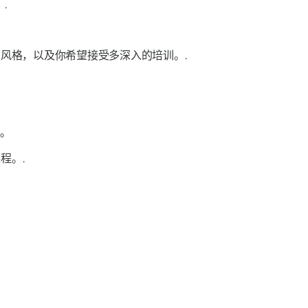
.
伽风格，以及你希望接受多深入的培训。.
步。
程。.