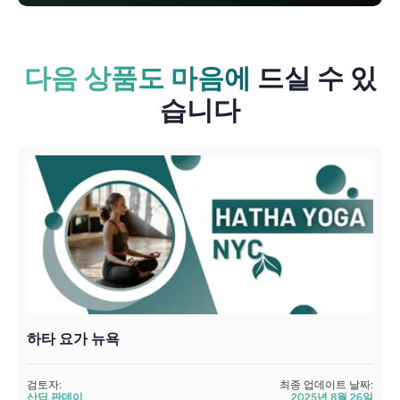
다음 상품도 마음에
드실 수 있
습니다
하타 요가 뉴욕
검토자:
최종 업데이트 날짜:
검
산딥 판데이
2025년 8월 26일