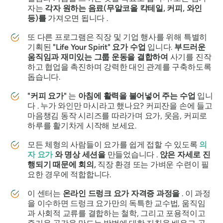
자는
각자 원하는 음료(무알코올 칵테일, 커피, 와인
등)를
가져오면 됩니다 .
또 다른 프로그램은 직장 및 기업 행사를 위해 특별히
기획된
"Life Your Spirit" 요가 수업
입니다.
부드러운
움직임과 재미있는 그룹 운동을 결합하여
사기를 진작
하고 협업을 촉진하며 강력한 대인 관계를 구축하도록
돕습니다.
"커피 요가"
는
아침에 활력을 불어넣어 주는 수업
입니
다 . 누가 와인만 마시라고 했나요? 커피잔을 손에 들고
마음챙김 동작 시리즈를 따라가며 요가, 웃음, 커피로
하루를 활기차게 시작해 보세요.
모든 체형의 사람들이 요가를 쉽게 접할 수 있도록
의
자 요가
와 명상 세션을
만들었습니다 .
앉은 자세로 진
행되기 때문에 회의,
직장 환경 또는 가벼운 수련이 필
요한 경우에 적합합니다.
이 센터는
온라인 드렁크 요가 자격증 과정을
. 이 과정
을 이수하면 드렁크 요가만의 독특한 교수법, 움직임
과 사회적 교류를 결합하는 철학, 그리고 포용적이고