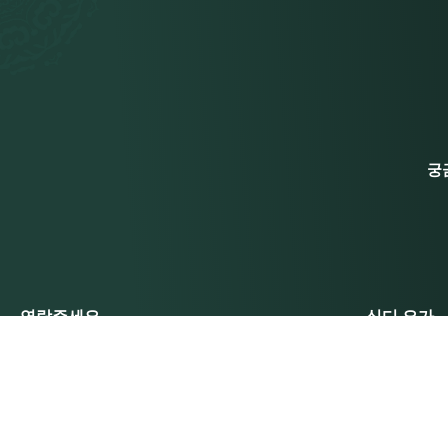
궁
연락주세요
싯디 요가
시디 요가 인터내셔널 주식회사, 싱가
회사 소개
포르 079333 , 펙 시 스트리트 100
번지 8-14호, PS100
저희 팀
문의하기