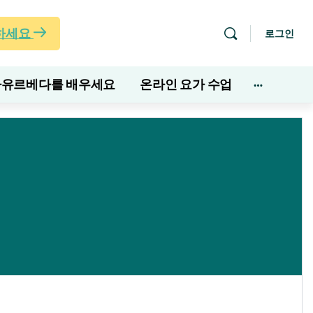
하세요
로그인
아유르베다를 배우세요
온라인 요가 수업
더
많
은
옵
션