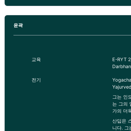
윤곽
교육
E-RYT 2
Darbha
전기
Yogac
Yajurv
그는 인
는 그의
가의 더
산딥은 
니다. 