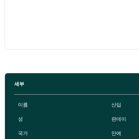
세부
이름
산딥
성
판데이
국가
안에