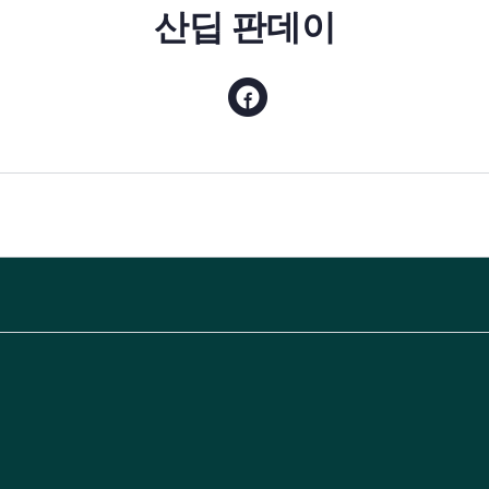
산딥 판데이