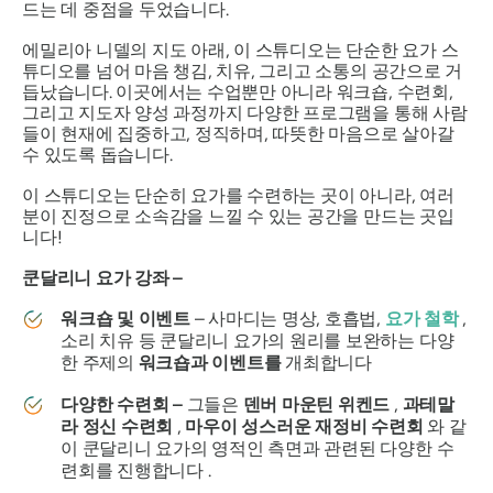
드는 데 중점을 두었습니다.
에밀리아 니델의 지도 아래, 이 스튜디오는 단순한 요가 스
튜디오를 넘어 마음 챙김, 치유, 그리고 소통의 공간으로 거
듭났습니다. 이곳에서는 수업뿐만 아니라 워크숍, 수련회,
그리고 지도자 양성 과정까지 다양한 프로그램을 통해 사람
들이 현재에 집중하고, 정직하며, 따뜻한 마음으로 살아갈
수 있도록 돕습니다.
이 스튜디오는 단순히 요가를 수련하는 곳이 아니라, 여러
분이 진정으로 소속감을 느낄 수 있는 공간을 만드는 곳입
니다!
쿤달리니 요가 강좌 –
워크숍 및 이벤트
– 사마디는 명상, 호흡법,
요가 철학
,
소리 치유 등 쿤달리니 요가의 원리를 보완하는 다양
한 주제의
워크숍과 이벤트를
개최합니다
다양한 수련회 –
그들은
덴버 마운틴 위켄드
,
과테말
라 정신 수련회
,
마우이 성스러운 재정비 수련회
와 같
이 쿤달리니 요가의 영적인 측면과 관련된 다양한 수
련회를 진행합니다 .