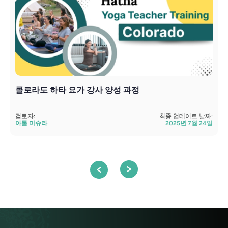
콜로라도 하타 요가 강사 양성 과정
검토자:
최종 업데이트 날짜:
검
아툴 미슈라
2025년 7월 24일