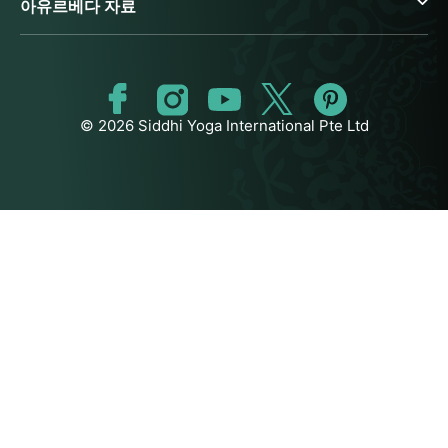
아유르베다 자료
© 2026 Siddhi Yoga International Pte Ltd