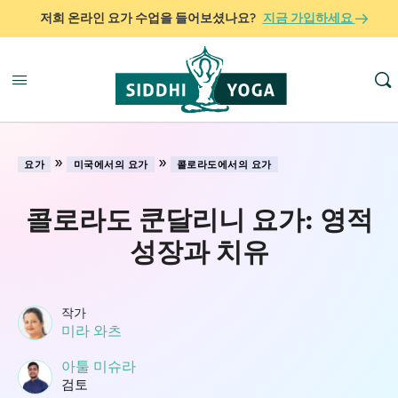
저희 온라인 요가 수업을 들어보셨나요?
지금 가입하세요
»
»
요가
미국에서의 요가
콜로라도에서의 요가
콜로라도 쿤달리니 요가: 영적
성장과 치유
작가
미라 와츠
아툴 미슈라
검토