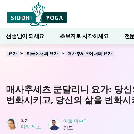
선생님이 되세요
초보자로 시작하세요
전문
7일간의 웰니스
블로그
배우다
»
»
요가
미국에서의 요가
매사추세츠에서의 요가
매사추세츠 쿤달리니 요가: 당신
변화시키고, 당신의 삶을 변화
작가
아툴 미슈라
미라 와츠
검토