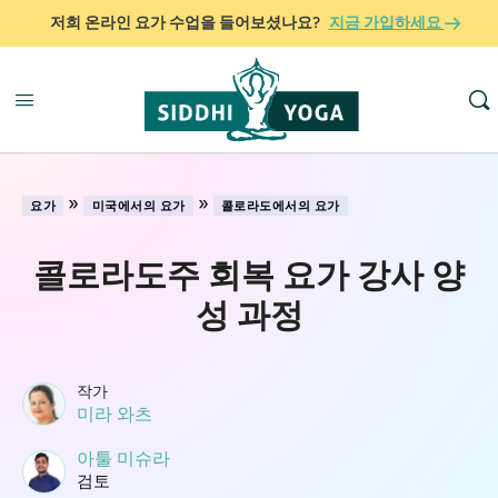
저희 온라인 요가 수업을 들어보셨나요?
지금 가입하세요
»
»
요가
미국에서의 요가
콜로라도에서의 요가
콜로라도주 회복 요가 강사 양
성 과정
작가
미라 와츠
아툴 미슈라
검토