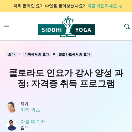
저희 온라인 요가 수업을 들어보셨나요?
지금 가입하세요
»
»
요가
미국에서의 요가
콜로라도에서의 요가
콜로라도 인요가 강사 양성 과
정: 자격증 취득 프로그램
작가
미라 와츠
아툴 미슈라
검토