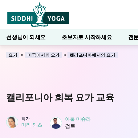
선생님이 되세요
초보자로 시작하세요
전문
7일간의 웰니스
블로그
배우다
»
»
요가
미국에서의 요가
캘리포니아에서의 요가
캘리포니아 회복 요가 교육
작가
아툴 미슈라
미라 와츠
검토