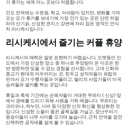
가 휴가는 세계 어느 곳보다 저렴합니다.
인도 전역에는 수련원, 학교, 아쉬람이 있지만, 변화를 가져
오는 요가 휴가를 보내기에 가장 인기 있는 곳은 단연 히말
라야 산기슭, 신성한 갠지스 강변에 자리 잡은 영적인 안식
처 리시케시입니다.
리시케시에서 즐기는 커플 휴양
리시케시의 매력은 말로 표현하기 어렵습니다. 오랫동안 인
도에서 가장 신성한 장소 중 하나로 추앙받아 온 이곳은 한
번 방문하면 잊을 수 없는 경험을 선사합니다. 고대 신화와
종교가 현대와 어우러지는 곳, 힌두교 성직자들이 유럽의
빈야사 요가 수행자들과 어울리고, 델리의 사업가들이 미국
승려들과 셀카를 찍는 곳입니다.
휴일과 축제 기간에는 순례자들이 거대한
무르티
( 신상) 앞
에서 경배를 드리기 위해 사원을 가득 메웁니다. 무르티는
크리슈나, 하누만, 시바 등 다양한 신의 화신을 형상화한 것
입니다. 신성한 소들이 좁은 골목길을 거닐고, 장난꾸러기
원숭이들이 나무 사이를 오가며 놀습니다. 근처 언덕을 잠깐
산책하면 공작새를 쉽게 볼 수 있습니다.