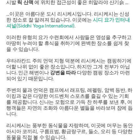
시발
릭 산맥
에 위치한 접근성이 좋은 히말라야 산기슭 …
…이곳은 아름다운 도시 리시케시입니다. 리시케시는 신성
한 장소로 잘 알려져 있습니다. 이곳에는
시디 요가 인터내
셔널(Siddhi Yoga International)
.
이러한 유형의 요가 수련회에서 사람들은 영성을 추구하고
마땅히 누려야 할 휴식을 취하기에 완벽한 장소를 쉽게 찾
을 수 있습니다.
우타라칸드 주의 언덕 지형 덕분에 리시케시는 캠핑하기에
더할 나위 없이 좋은 장소입니다. 하지만 그게 전부가 아닙
니다. 인근 해변이나
강변을 따라
다양한 캠핑 장소가 마련
되어 있기 때문입니다.
주변의 물과 언덕은 캠프에서 래프팅, 레펠링, 암벽 등반, 하
이킹과 같은 다양한 어드벤처 스포츠를 즐길 수 있는 기회
를 제공합니다. 신나는 모험으로 가득 찬 하루를 보낸 후, 여
행객들은 자연의 조화와 아름다운 별들을 바라보며 잠에 듭
니다.
리시케시는 풍부한 동식물을 자랑하며, 이곳에 머무는 동안
아시아 코끼리, 구름표범, 황금랑구르, 들소, 오리 등 다양한
동물을 직접 볼 수 있습니다.