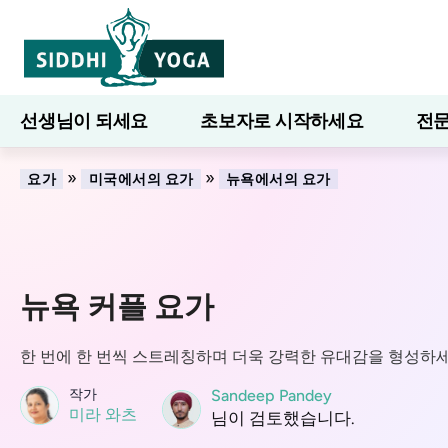
선생님이 되세요
초보자로 시작하세요
전문
7일간의 웰니스
블로그
배우다
»
»
요가
미국에서의 요가
뉴욕에서의 요가
뉴욕 커플 요가
한 번에 한 번씩 스트레칭하며 더욱 강력한 유대감을 형성하
작가
Sandeep Pandey
미라 와츠
님이 검토했습니다.