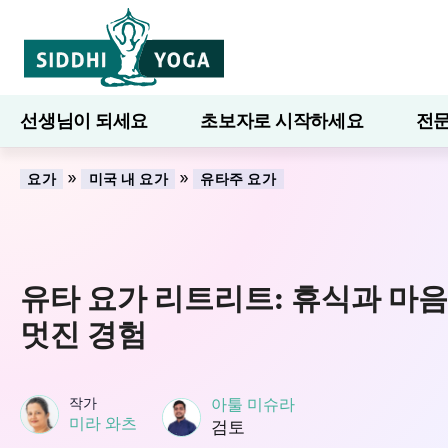
선생님이 되세요
초보자로 시작하세요
전문
7일간의 웰니스
블로그
배우다
»
»
요가
미국 내 요가
유타주 요가
유타 요가 리트리트: 휴식과 마
멋진 경험
작가
아툴 미슈라
미라 와츠
검토