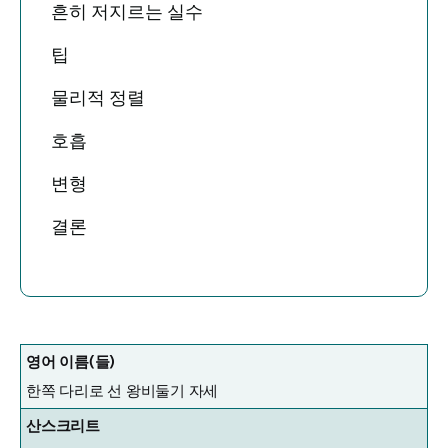
흔히 저지르는 실수
팁
물리적 정렬
호흡
변형
결론
영어 이름(들)
한쪽 다리로 선 왕비둘기 자세
산스크리트