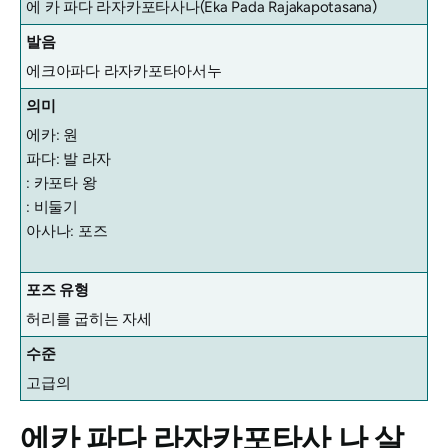
에 카
파다 라자카포타사나(Eka Pada Rajakapotasana)
발음
에크아파다 라자카포타아서누
의미
에카: 원
파다: 발 라자
: 카포타 왕
: 비둘기
아사나: 포즈
포즈 유형
허리를 굽히는 자세
수준
고급의
에카 파다 라자카포타사
나 살