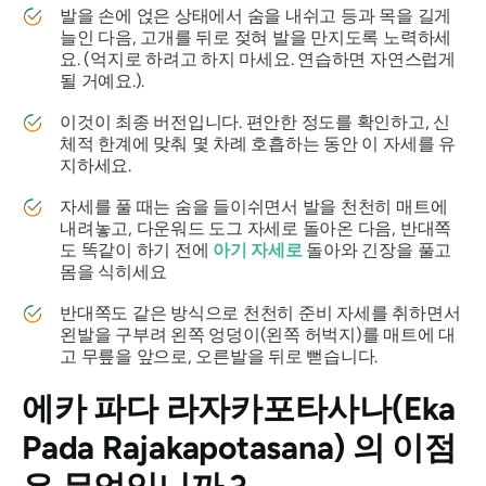
발을 손에 얹은 상태에서 숨을 내쉬고 등과 목을 길게
늘인 다음, 고개를 뒤로 젖혀 발을 만지도록 노력하세
요. (억지로 하려고 하지 마세요. 연습하면 자연스럽게
될 거예요.).
이것이 최종 버전입니다. 편안한 정도를 확인하고, 신
체적 한계에 맞춰 몇 차례 호흡하는 동안 이 자세를 유
지하세요.
자세를 풀 때는 숨을 들이쉬면서 발을 천천히 매트에
내려놓고, 다운워드 도그 자세로 돌아온 다음, 반대쪽
도 똑같이 하기 전에
아기 자세로
돌아와 긴장을 풀고
몸을 식히세요
반대쪽도 같은 방식으로 천천히 준비 자세를 취하면서
왼발을 구부려 왼쪽 엉덩이(왼쪽 허벅지)를 매트에 대
고 무릎을 앞으로, 오른발을 뒤로 뻗습니다.
에카 파다 라자카포타사나(Eka
Pada Rajakapotasana)
의 이점