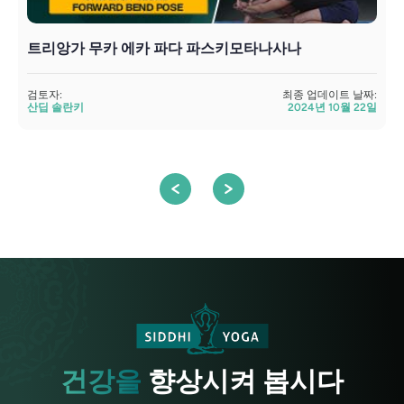
트리앙가 무카 에카 파다 파스키모타나사나
E
검토자:
최종 업데이트 날짜:
산딥 솔란키
2024년 10월 22일
검
건강을
향상시켜 봅시다