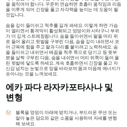
을 움직여야 합니다. 꾸준히 연습하면 호흡이 움직임과 리듬
을 이루게 되어 긴장을 풀고 자각력을 높이는 데 도움이 될
것입니다.
숨을 깊이 들이쉬고 척추를 길게 펴세요. 이렇게 하면 가슴
이 열리면서 횡격막이 활성화되고 엉덩이와 사타구니 부위
가 더 깊게 스트레칭됩니다. 숨을 들이쉬면서 팔을 머리 위
로 들어 올리고 뒷발을 구부린 다음, 숨을 깊이 내쉬면서 코
어 근육에 힘을 주고 팔과 다리를 붙이려고 노력하세요. 숨
을 들이쉬고 내쉬면서 배꼽을 척추 쪽으로 당기고 등 윗부
분을 살짝 구부린 다음, 숨을 내쉬면서 머리 뒤쪽이 들어 올
린 뒷발에 닿도록 하세요. 계속 호흡하면서 긴장을 풀고 자
신감 넘치는 눈빛으로 앞을 바라보며 몸과 마음에 에너지가
솟아나는 것을 느껴보세요.
에카 파다 라자카포타사나
및
변형
블록을 엉덩이 아래에 받치거나, 부드러운 쿠션 또는
말아 놓은 담요와 같은 소품을 사용하여 자세를 변형
해 보세요.