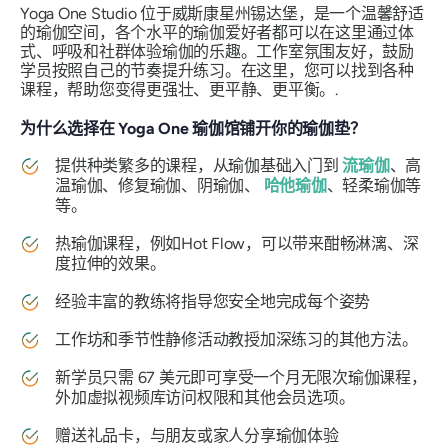
Yoga One Studio 位于威斯康星州锡达堡，是一个温馨舒适
的瑜伽空间，各个水平的瑜伽爱好者都可以在这里通过体
式、呼吸和社群体验瑜伽的乐趣。工作室氛围友好，鼓励
学员按照自己的节奏提升练习。在这里，您可以找到各种
课程，帮助您变得更强壮、更平静、更平衡。.
为什么选择在 Yoga One 瑜伽馆铺开你的瑜伽垫？
提供种类繁多的课程，从瑜伽基础入门到
流瑜伽
、高
温瑜伽、修复瑜伽、阴瑜伽、
哈他瑜伽
、轻柔瑜伽等
等。
热瑜伽课程，例如Hot Flow，可以带来酣畅淋漓、深
度拉伸的效果。
经验丰富的教练将指导您安全地完成每个姿势
工作坊和季节性静修活动教授加深练习的其他方法。
新学员只需 67 美元即可享受一个月无限次瑜伽课程，
外加虚拟视频库访问权限和其他会员选项。
赠送礼品卡，与朋友或家人分享瑜伽体验