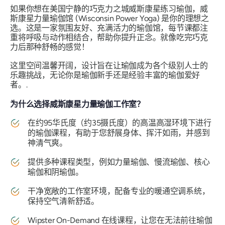
如果你想在美国宁静的巧克力之城威斯康星练习瑜伽，威
斯康星力量瑜伽馆 (Wisconsin Power Yoga) 是你的理想之
选。这是一家氛围友好、充满活力的瑜伽馆，每节课都注
重将呼吸与动作相结合，帮助你提升正念。就像吃完巧克
力后那种舒畅的感觉！
这里空间温馨开阔，设计旨在让瑜伽成为各个级别人士的
乐趣挑战，无论你是瑜伽新手还是经验丰富的瑜伽爱好
者。.
为什么选择威斯康星力量瑜伽工作室？
在约95华氏度（约35摄氏度）的高温高湿环境下进行
的瑜伽课程，有助于您舒展身体、挥汗如雨，并感到
神清气爽。
提供多种课程类型，例如力量瑜伽、慢流瑜伽、核心
瑜伽和阴瑜伽。
干净宽敞的工作室环境，配备专业的暖通空调系统，
保持空气清新舒适。
Wipster On-Demand 在线课程，让您在无法前往瑜伽