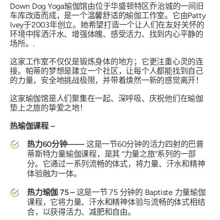
Down Dog Yoga瑜伽馆由位于华盛顿特区乔治城的一间旧
车库改造而成，是一个温馨舒适的瑜伽工作室。它由Patty
Ivey于2003年创立。她希望打造一个让人们在友好关怀的
环境中挥洒汗水、增强体魄、感受活力、找到内心平静的
场所。.
这家工作室不仅仅是锻炼身体的地方；它更注重心灵的连
接。帕蒂的梦想是建立一个社区，让每个人都能找到自己
的力量，安全地挑战极限，并带着焕然一新的感觉离开！
这家瑜伽馆是人们聚集在一起、深呼吸、庆祝他们在瑜伽
垫上之旅的挚爱之地！
热瑜伽课程 –
热力60分钟——
这是一节60分钟的活力四射的巴普
蒂斯特力量瑜伽课程，是其
“力量之旅
”系列的一部
分。它通过一系列流畅的体式，将力量、汗水和精神
体验融为一体。
热力瑜伽 75 –
这是一节 75 分钟的 Baptiste 力量瑜伽
课程，它将力量、汗水和精神体验与流畅的体式相结
合，以获得活力、减肥和自由。