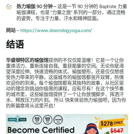
热力瑜伽 90 分钟 –
这是一节 90 分钟的 Baptiste 力量
瑜伽课程，也是
“力量之旅”
系列的一部分，通过流畅
的姿势，专注于力量、汗水和精神层面。
网站
–
https://www.downdogyoga.com/
结语
华盛顿特区的瑜伽馆
提供的不仅仅是温暖！它是一个让你
重焕活力、重新连接自我、重获能量的空间。无论你是渴
望深度拉伸、快速流畅的体式、瑜伽塑形，还是仅仅想感
受热力带来的平静，这座城市的瑜伽馆都张开双臂，热情
欢迎你的到来。每个瑜伽馆都有其独特的故事，从社区驱
动的理念到挑战你极限的课程，应有尽有！在这个快节奏
的城市里，这些瑜伽馆提供了一个让你放慢脚步、挥洒汗
水、释放压力的片刻。
所以
快来体验热力瑜伽吧，因为你
的新篇章将从这里开启！