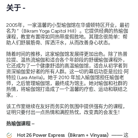
关于 -
2005年，一家温馨的小型瑜伽馆在华盛顿特区开业，最初
名为
”（Bikram Yoga Capitol Hill）
。它提供经典的热瑜伽
课程，教室布置得如同热带度假胜地。其理念很简单：帮
助人们舒展筋骨、挥洒汗水，从而改善身心状态。
随着时间的推移，这家瑜伽馆发展得更加出色。除了热普
拉提、温热流瑜伽和适合各个年龄段的舒缓瑜伽课程外，
它还成为了一个健康舒适的高温瑜伽馆，适合从初学者到
资深瑜伽爱好者的所有人群。这一切的幕后功臣是拉拉·阿
特拉 (Lara Atella)。她于 2010 年加入瑜伽馆担任瑜伽老
师，之后管理瑜伽馆，最终成为馆主。她对瑜伽和社群的
热情，将瑜伽馆打造成了一个温馨的疗愈、运动和联结之
家。.
该工作室继续在友好而务实的氛围中提供强有力的课程，
证明只要付出一点热情和满腔热忱，改变真的会发生！
热瑜伽课程 –
Hot 26 Power Express（Bikram + Vinyasa）——
这