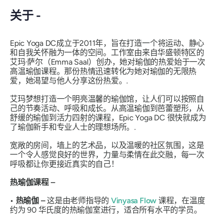
关于 -
Epic Yoga DC成立于2011年，旨在打造一个将运动、静心
和自我关怀融为一体的空间。工作室由来自华盛顿特区的
艾玛·萨尔（Emma Saal）创办，她对瑜伽的热爱始于一次
高温瑜伽课程。那份热情迅速转化为她对瑜伽的无限热
爱，她渴望与他人分享这份热爱。.
艾玛梦想打造一个明亮温馨的瑜伽馆，让人们可以按照自
己的节奏活动、呼吸和成长。从高温瑜伽到芭蕾塑形，从
舒缓的瑜伽到活力四射的课程，Epic Yoga DC 很快就成为
了瑜伽新手和专业人士的理想场所。.
宽敞的房间，墙上的艺术品，以及温暖的社区氛围，这是
一个令人感觉良好的世界，力量与柔情在此交融，每一次
呼吸都让你更接近真实的自己！
热瑜伽课程 –
• 热瑜伽 –
这是由老师指导的
Vinyasa Flow
课程，在温度
约为 90 华氏度的热瑜伽室进行，适合所有水平的学员。