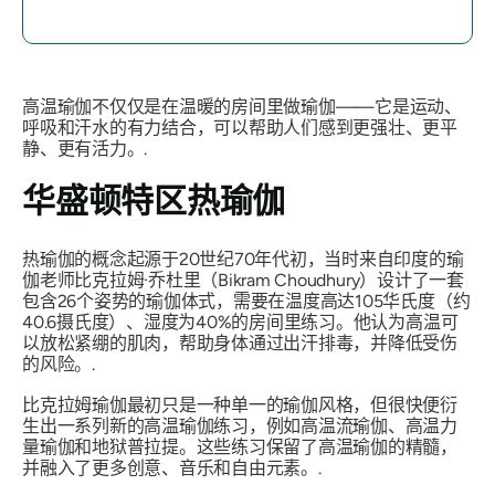
高温瑜伽不仅仅是在温暖的房间里做瑜伽——它是运动、
呼吸和汗水的有力结合，可以帮助人们感到更强壮、更平
静、更有活力。.
华盛顿特区热瑜伽
热瑜伽的概念起源于20世纪70年代初，当时来自印度的瑜
伽老师比克拉姆·乔杜里（Bikram Choudhury）设计了一套
包含26个姿势的瑜伽体式，需要在温度高达105华氏度（约
40.6摄氏度）、湿度为40%的房间里练习。他认为高温可
以放松紧绷的肌肉，帮助身体通过出汗排毒，并降低受伤
的风险。.
比克拉姆瑜伽最初只是一种单一的瑜伽风格，但很快便衍
生出一系列新的高温瑜伽练习，例如高温流瑜伽、高温力
量瑜伽和地狱普拉提。这些练习保留了高温瑜伽的精髓，
并融入了更多创意、音乐和自由元素。.