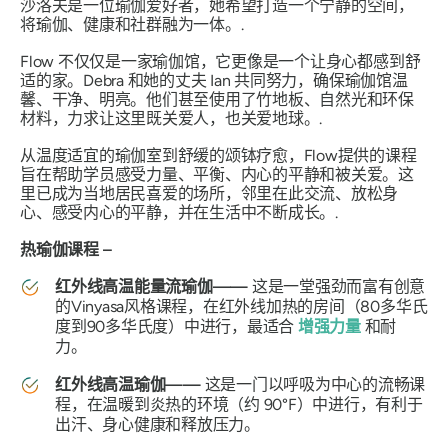
沙洛夫是一位瑜伽爱好者，她希望打造一个宁静的空间，
将瑜伽、健康和社群融为一体。.
Flow 不仅仅是一家瑜伽馆，它更像是一个让身心都感到舒
适的家。Debra 和她的丈夫 Ian 共同努力，确保瑜伽馆温
馨、干净、明亮。他们甚至使用了竹地板、自然光和环保
材料，力求让这里既关爱人，也关爱地球。.
从温度适宜的瑜伽室到舒缓的颂钵疗愈，Flow提供的课程
旨在帮助学员感受力量、平衡、内心的平静和被关爱。这
里已成为当地居民喜爱的场所，邻里在此交流、放松身
心、感受内心的平静，并在生活中不断成长。.
热瑜伽课程 –
红外线高温能量流瑜伽——
这是一堂强劲而富有创意
的Vinyasa风格课程，在红外线加热的房间（80多华氏
度到90多华氏度）中进行，最适合
增强力量
和耐
力。
红外线高温瑜伽——
这是一门以呼吸为中心的流畅课
程，在温暖到炎热的环境（约 90°F）中进行，有利于
出汗、身心健康和释放压力。