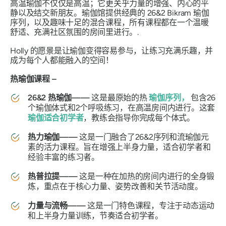
高温瑜伽不仅仅是高温；它更关乎力量的增强、内心的平
静以及结交新朋友。瑜伽馆提供经典的 26&2 Bikram 瑜伽
序列，以及趣味十足的混合课程，所有课程都在一个温暖
舒适、充满社区氛围的房间里进行。.
Holly 的愿景是让瑜伽变得容易参与，让练习充满乐趣，并
成为每个人都能融入的空间！
热瑜伽课程 –
26&2 热瑜伽——
这是最原始的热
瑜伽序列，
包含26
个瑜伽体式和2个呼吸练习，在高温房间内进行。这套
瑜伽适合初学者
，教练会指导你完成每个体式。
热力瑜伽——
这是一门融合了26&2序列和流瑜伽元
素的活力课程。旨在增强上半身力量，适合初学者和
经验丰富的练习者。
热普拉提——
这是一种在加热的房间内进行的全身锻
炼，重点在于核心力量、姿势改善和关节活动度。
力量与流畅——
这是一门特色课程，专注于动态运动
和上半身力量训练，节奏适合初学者。