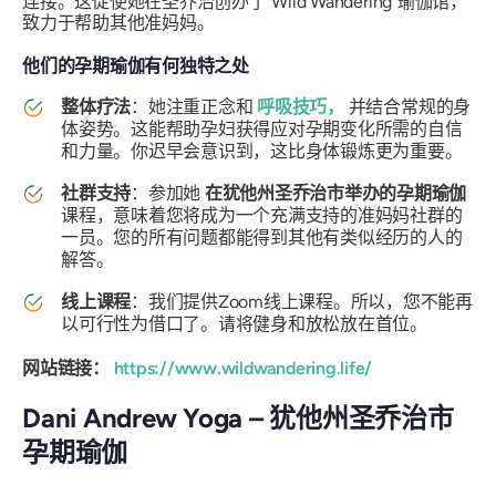
连接。这促使她在圣乔治创办了“Wild Wandering”瑜伽馆，
致力于帮助其他准妈妈。
他们的孕期瑜伽有何独特之处
整体疗法
：她注重正念和
呼吸技巧，
并结合常规的身
体姿势。这能帮助孕妇获得应对孕期变化所需的自信
和力量。你迟早会意识到，这比身体锻炼更为重要。
社群支持
：参加她
在犹他州圣乔治市举办的孕期瑜伽
课程，意味着您将成为一个充满支持的准妈妈社群的
一员。您的所有问题都能得到其他有类似经历的人的
解答。
线上课程
：我们提供Zoom线上课程。所以，您不能再
以可行性为借口了。请将健身和放松放在首位。
网站链接：
https://www.wildwandering.life/
Dani Andrew Yoga – 犹他州圣乔治市
孕期瑜伽