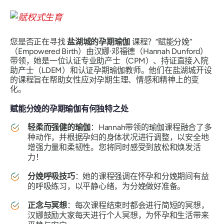
您是否正在寻找
盐湖城的孕期瑜伽
课程？“赋能分娩”
（Empowered Birth）由汉娜·邓福德（Hannah Dunford）
带领，她是一位认证专业助产士（CPM）、持证直接入院
助产士（LDEM）和认证孕期瑜伽教师。他们在盐湖城开设
的课程旨在帮助女性应对孕期生理、情感和精神上的变
化。
赋能分娩的孕期瑜伽有何独特之处
轻柔而强健的瑜伽
：Hannah带领的瑜伽课程融合了多
种动作，并根据孕妇的身体状况进行调整，以安全地
增强力量和柔韧性。您将同时感受到放松和焕发活
力！
分娩呼吸技巧
：她的课程强调在怀孕和分娩期间有益
的呼​​吸练习，以平静心绪，为分娩做好准备。
正念与冥想
：每次课程结束时都会进行简短的冥想，
汉娜鼓励大家每天进行个人冥想，为怀孕和生活带来