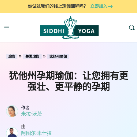
你试过我们的线上瑜伽课程吗？
立即加入
»
»
瑜伽
美国瑜伽
犹他州瑜伽
犹他州孕期瑜伽：让您拥有更
强壮、更平静的孕期
作者
米拉·沃茨
由
阿图尔·米什拉