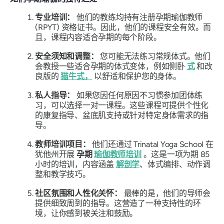
专业培训：
他们的教练均持有注册孕期瑜伽教师
(RPYT) 资格证书。因此，他们的课程安全有效。而
且，课程内容适合孕期的每个阶段。
安全须知和调整：
您可能无法练习常规体式。他们
会教授一些适合孕期的体式变体，例如侧卧
式
和改
良版的
猫牛式，
以舒适和保护您的身体。
私人指导：
如果您因任何原因不习惯参加团体练
习，可以选择一对一课程。这些课程可提供个性化
的康复指导、盆底肌支持或针对特定身体需求的指
导。
教师培训项目：
他们还通过 Trinatal Yoga School 在
犹他州开展
孕期
瑜伽教师培训
。这是一项为期 85
小时的培训，内容涵盖
解剖学
、体式编排、动作调
整和教学技巧。
社区氛围和人性化关怀：
最棒的是，他们的导师会
提供细致周到的指导。这营造了一种支持性的环
境，让你感到被关注和鼓励。