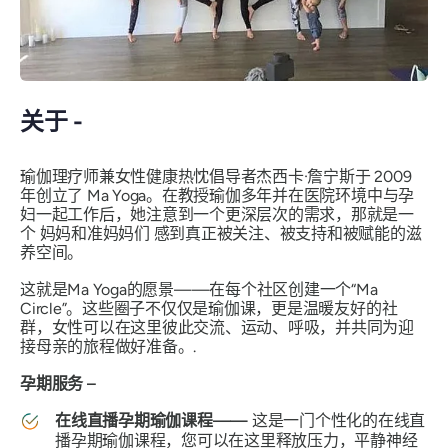
关于 -
瑜伽理疗师兼女性健康热忱倡导者杰西卡·詹宁斯于 2009
年创立了 Ma Yoga。在教授瑜伽多年并在医院环境中与孕
妇一起工作后，她注意到一个更深层次的需求，那就是一
个
妈妈和准妈妈们
感到真正被关注、被支持和被赋能的滋
养空间。
这就是Ma Yoga的愿景——在每个社区创建一个“Ma
Circle”。这些圈子不仅仅是瑜伽课，更是温暖友好的社
群，女性可以在这里彼此交流、运动、呼吸，并共同为迎
接母亲的旅程做好准备。.
孕期服务 –
在线直播孕期瑜伽课程——
这是一门个性化的在线直
播孕期瑜伽课程，您可以在这里释放压力，平静神经