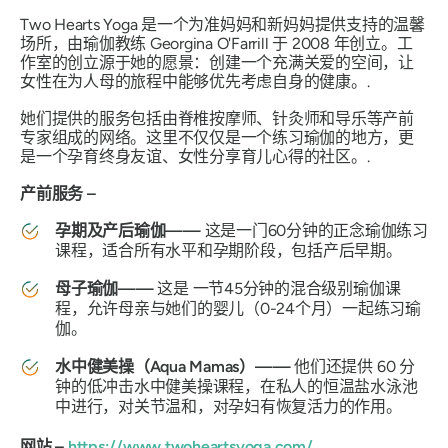
Two Hearts Yoga 是一个为准妈妈和新妈妈提供支持的温馨
场所，由瑜伽教练 Georgina O'Farrill 于 2008 年创立。工
作室的创立源于她的愿景：创建一个充满关爱的空间，让
女性在为人母的旅程中能够优先考虑自身的健康。.
她们提供的服务包括由脊椎按摩师、针灸师和导乐等产前
专家组成的网络。这里不仅仅是一个练习瑜伽的地方，更
是一个孕育终身友谊、女性分享育儿心得的社区。.
产前服务
–
孕期及产后瑜伽——
这是一门60分钟的正念瑜伽练习
课程，适合所有水平和孕期阶段，包括产后早期。
母子瑜伽——
这是
一节45分钟的混合级别瑜伽课
程，允许母亲与她们的婴儿（0-24个月）一起练习瑜
伽。
水中健美操（Aqua Mamas）——
他们还提供 60 分
钟的低冲击水中健美操课程，在私人的恒温盐水泳池
中进行，对关节温和，对孕妇有恢复活力的作用。
网站 –
https://www.twoheartsyoga.com/