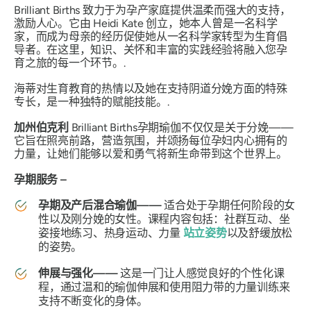
Brilliant Births 致力于为孕产家庭提供温柔而强大的支持，
激励人心。它由 Heidi Kate 创立，她本人曾是一名科学
家，而成为母亲的经历促使她从一名科学家转型为生育倡
导者。在这里，知识、关怀和丰富的实践经验将融入您孕
育之旅的每一个环节。.
海蒂对生育教育的热情以及她在支持阴道分娩方面的特殊
专长，是一种独特的赋能技能。.
加州伯克利
Brilliant Births孕期瑜伽不仅仅是关于分娩——
它旨在照亮前路，营造氛围，并颂扬每位孕妇内心拥有的
力量，让她们能够以爱和勇气将新生命带到这个世界上。
孕期服务 –
孕期及产后混合瑜伽——
适合处于孕期任何阶段的女
性以及刚分娩的女性。课程内容包括：社群互动、坐
姿接地练习、热身运动、力量
站立姿势
以及舒缓放松
的姿势。
伸展与强化——
这是一门让人感觉良好的个性化课
程，通过温和的瑜伽伸展和使用阻力带的力量训练来
支持不断变化的身体。