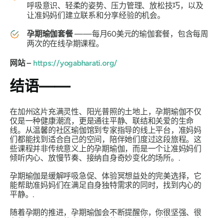
呼吸意识、轻柔的姿势、压力管理、放松技巧，以及
让准妈妈们建立联系和分享经验的机会。
孕期瑜伽套餐
——每月60美元的瑜伽套餐，包含每周
两次的在线孕期课程。
网站 –
https://yogabharati.org/
结语——
在加州这片充满灵性、阳光普照的土地上，孕期瑜伽不仅
仅是一种健康潮流，更是通往平静、联结和关爱的生命
线。从温馨的社区瑜伽馆到专家指导的线上平台，准妈妈
们都能找到适合自己的空间，陪伴她们度过这段旅程。这
些课程并非传统意义上的孕期瑜伽，而是一个让准妈妈们
倾听内心、放慢节奏、接纳自身奇妙变化的场所。.
孕期瑜伽是缓解呼吸急促、体验冥想益处的完美选择，它
能帮助准妈妈们在满足自身独特需求的同时，找到内心的
平静。.
随着孕期的推进，孕期瑜伽会不断提醒你，你很坚强、很