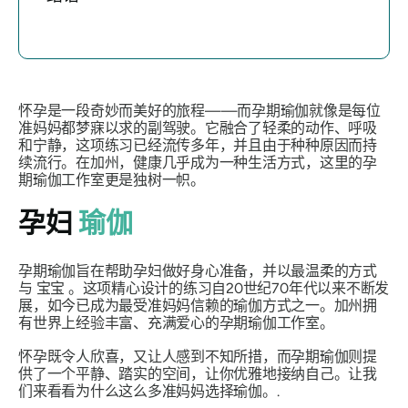
怀孕是一段奇妙而美好的旅程——而孕期瑜伽就像是每位
准妈妈都梦寐以求的
副驾驶。它融合了轻柔的动作、呼吸
和宁静，这项练习已经流传多年，并且由于种种原因而持
续流行。在加州，健康几乎成为一种生活方式，这里的孕
期瑜伽工作室更是独树一帜。
孕妇
瑜伽
孕期瑜伽旨在帮助孕妇做好身心准备，并以最温柔的方式
与
宝宝
。这项精心设计的练习自20世纪70年代以来不断发
展，如今已成为最受准妈妈信赖的瑜伽方式之一。加州拥
有世界上经验丰富、充满爱心的孕期瑜伽工作室。
怀孕既令人欣喜，又让人感到不知所措，而孕期瑜伽则提
供了一个平静、踏实的空间，让你优雅地接纳自己。让我
们来看看为什么这么多准妈妈选择瑜伽。.