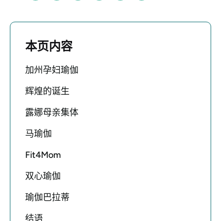
本页内容
加州孕妇瑜伽
辉煌的诞生
露娜母亲集体
马瑜伽
Fit4Mom
双心瑜伽
瑜伽巴拉蒂
结语