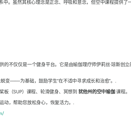
的课程体系中。虽然其核心理念是正念、呼吸和意念，但空中课程提供
供的不仅仅是一个健身平台。它是由瑜伽理疗师伊莉丝·琼斯创立
蜕变——为基础，鼓励学生“在不适中寻求成长和治愈”。.
桨板（SUP）课程、轮滑健身、冥想到
犹他州的空中瑜伽
课程。
运动，帮助您放松身心，恢复活力。.
m/