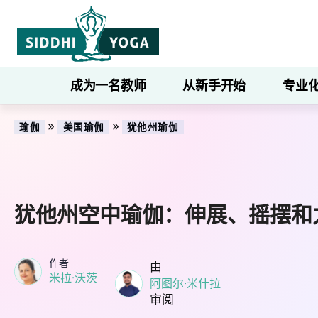
成为一名教师
从新手开始
专业
»
»
瑜伽
美国瑜伽
犹他州瑜伽
犹他州空中瑜伽：伸展、摇摆和
作者
由
米拉·沃茨
阿图尔·米什拉
审阅