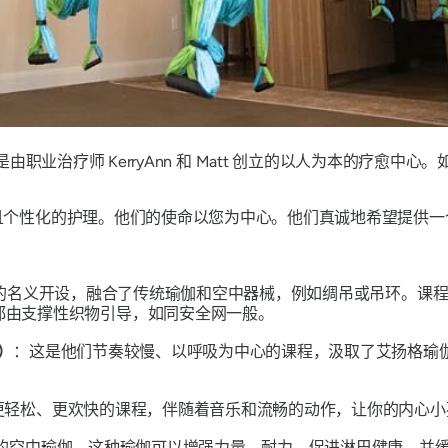
犹他州飓风市，是由职业治疗师 KerryAnn 和 Matt 创立的以人为本
面且个性化的护理。他们的使命以您为中心。他们真诚地希望提供一
Yoga”的名义开设，融合了传统瑜伽和空中器械，例如绸吊或吊环
都由支撑性织物引导，如同安全网一般。
导）
：这是他们节奏较慢、以呼吸为中心的课程，汲取了艾扬格瑜
更轻松、更欢快的课程，伴随着音乐和流畅的动作，让你的内心小
的空中瑜伽。这种瑜伽可以增强力量、耐力，促进淋巴健康，并缓