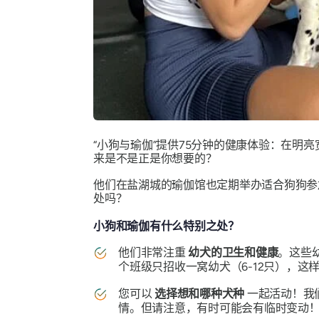
“小狗与瑜伽”提供75分钟的健康体验：在明
来是不是正是你想要的？
他们在盐湖城的瑜伽馆也定期举办适合狗狗参
处吗？
小狗和瑜伽有什么特别之处？
他们非常注重
幼犬的卫生和健康
。这些
个班级只招收一窝幼犬（6-12只），
您可以
选择想和哪种犬种
一起活动！我们
情。但请注意，有时可能会有临时变动