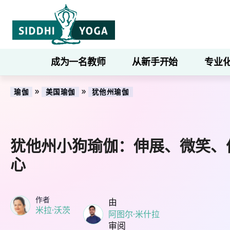
成为一名教师
从新手开始
专业
»
»
瑜伽
美国瑜伽
犹他州瑜伽
犹他州小狗瑜伽：伸展、微笑、
心
作者
由
米拉·沃茨
阿图尔·米什拉
审阅