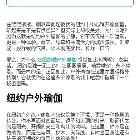
在熙熙攘攘、喇叭声此起彼伏的纽约市中心铺开瑜伽垫，
听起来是不是有点怪异？但实际上却很美妙。为什么呢？
因为这就是纽约户外瑜伽的宁静，它不仅仅是一项运动，
更是一种体验。蓝天、绿草和充满活力的城市氛围，汇聚
成一股舒缓的气息，让人彻底放松，长舒一口气！
那么，为什么
在纽约做户外瑜伽
感觉如此不同呢？
说实
话，
纽约是独一无二的；它熙熙攘攘、喧嚣嘈杂，永不停
歇。而最棒的是，正因如此，户外瑜伽在这里才显得格外
特别！它就像你在这座永不停歇的城市喧嚣中破解了一个
秘密密码。
纽约户外瑜伽
在纽约户外练习瑜伽不仅仅是换个环境，更是一种能量的
转变。你不再面对四面墙、镜子和头顶的灯光，取而代之
的是阳光、开阔的天空和鸟儿的鸣叫。在这里，你不是在
做瑜伽，而是在与风、树木、天际线，有时甚至身边还有
孩子追逐蝴蝶的氛围中体验瑜伽！