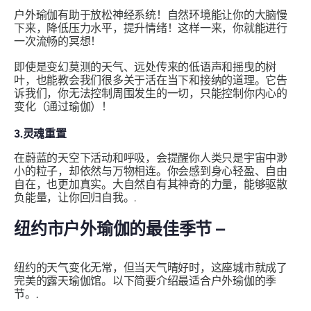
户外瑜伽有助于放松神经系统！自然环境能让你的大脑慢
下来，降低压力水平，提升情绪！这样一来，你就能进行
一次流畅的冥想！
即使是变幻莫测的天气、远处传来的低语声和摇曳的树
叶，也能教会我们很多关于活在当下和接纳的道理。它告
诉我们，你无法控制周围发生的一切，只能控制你内心的
变化（通过瑜伽）！
3.灵魂重置
在蔚蓝的天空下活动和呼吸，会提醒你人类只是宇宙中渺
小的粒子，却依然与万物相连。你会感到身心轻盈、自由
自在，也更加真实。大自然自有其神奇的力量，能够驱散
负能量，让你回归自我。.
纽约市户外瑜伽的最佳季节 –
纽约的天气变化无常，但当天气晴好时，这座城市就成了
完美的露天瑜伽馆。以下简要介绍最适合户外瑜伽的季
节。.