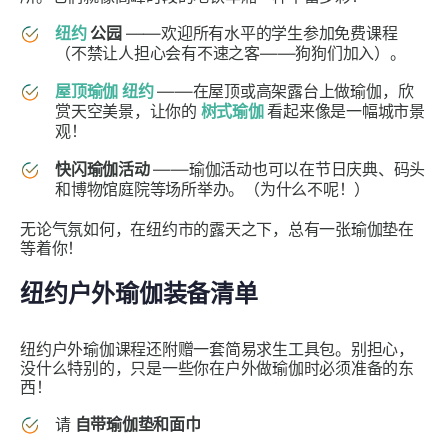
纽约
公园
——欢迎所有水平的学生参加免费课程
（不禁让人担心会有不速之客——狗狗们加入）。
屋顶瑜伽
纽约
——在屋顶或高架露台上做瑜伽，欣
赏天空美景，让你的
树式瑜伽
看起来像是一幅城市景
观！
快闪瑜伽活动
——瑜伽活动也可以在节日庆典、码头
和博物馆庭院等场所举办。（为什么不呢！）
无论气氛如何，在纽约市的露天之下，总有一张瑜伽垫在
等着你！
纽约户外瑜伽装备清单
纽约户外瑜伽课程还附赠一套简易求生工具包。别担心，
没什么特别的，只是一些你在户外做瑜伽时必须准备的东
西！
请
自带瑜伽垫和面巾