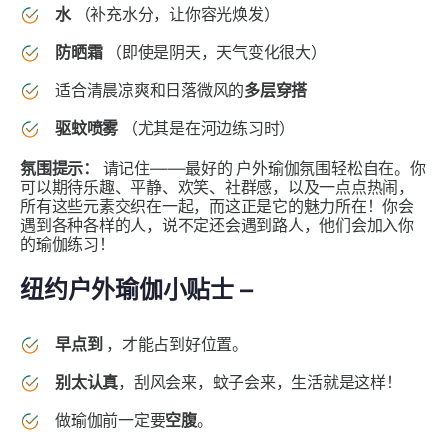
水
（补充水分，让你容光焕发）
防晒霜
（即使是阴天，天气变化很大）
适合清晨凉爽和日落微风的
多层穿搭
驱蚊喷雾
（尤其是在河边练习时）
氛围提示：
请记住——最好的
户外瑜伽氛围轻松自在。你
可以期待乐趣、平静、欢笑、社群感，以及一点点热闹，
所有这些元素交织在一起，而这正是它的魅力所在！你会
遇到各种各样的人，说不定还会遇到路人，他们会加入你
的瑜伽练习！
纽约户外瑜伽小贴士 –
早点到
，才能占到好位置。
别太认真
，刮风会来，蚊子会来，生活就是这样！
做瑜伽前一定要
空腹
。