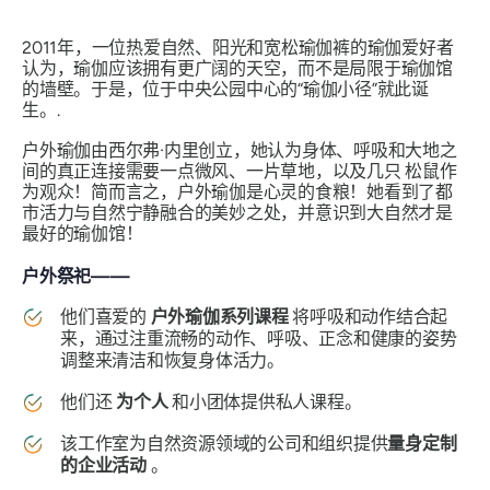
2011年，一位热爱自然、阳光和宽松瑜伽裤的瑜伽爱好者
认为，瑜伽应该拥有更广阔的天空，而不是局限于瑜伽馆
的墙壁。于是，位于中央公园中心的“瑜伽小径”就此诞
生。.
户外瑜伽由西尔弗·内里创立，她认为身体、呼吸和大地之
间的真正连接需要一点微风、一片草地，以及几只
松鼠作
为观众
！简而言之，户外瑜伽是心灵的食粮！她看到了都
市活力与自然宁静融合的美妙之处，并意识到大自然才是
最好的瑜伽馆！
户外祭祀——
他们喜爱的
户外瑜伽系列课程
将呼吸和动作结合起
来，通过注重流畅的动作、呼吸、正念和健康的姿势
调整来清洁和恢复身体活力。
他们还
为个人
和小团体提供私人课程。
该工作室为自然资源领域的公司和组织提供
量身定制
的企业活动
。