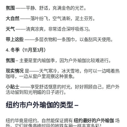
氛围
——平静、舒适，充满金色的光芒。
大自然
——落叶纷飞，空气清新，泥土芬芳。
天气
——清爽凉爽，非常适合深呼吸练习。
带上这些
——多层衣物和一条围巾，以备刮风天使用。
4. 冬季（11月至3月）
氛围
– 主要是室内瑜伽季，因为户外瑜伽比较难进行。
现实情况
是——天气寒冷，冰天雪地，你可以一边喝着热
咖啡，一边从窗户里观察这种景象。
小贴士
——享受舒适惬意的时光，好好照顾自己，把户外
活动留到阳光明媚的日子进行。
纽约市户外瑜伽的类型 –
纽约毕竟是纽约，自然能保证拥有
纽约最好的户外瑜伽
场
所。它们就像高峰时段的地铁车厢一样丰富多彩！