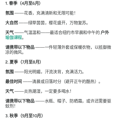
1. 春季（4月至6月）
氛围
——花香，充满清新和无限可能！
大自然
——绿草茵茵，樱花盛开，万物复苏。
天气
——气温温和——最适合纽约市早晨和中午的
户外
瑜伽课程
。
请携带以下物品
——一件轻薄外套或保暖衣物，以抵御微
凉的微风。
2. 夏季（7月至8月）
氛围
——阳光明媚，汗流浃背，充满活力。
最佳时间
——清晨或日落时分（避开正午的酷热）。
天气
——炎热潮湿，一定要多喝水！
请携带以下物品
——水瓶、帽子、防晒霜，或许还需要驱
蚊剂！
3. 秋季（9月至10月）