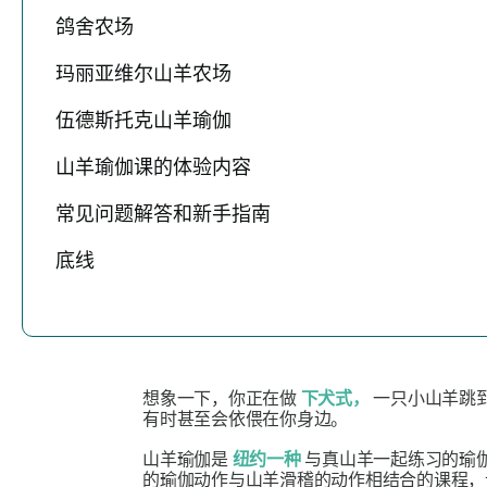
鸽舍农场
玛丽亚维尔山羊农场
伍德斯托克山羊瑜伽
山羊瑜伽课的体验内容
常见问题解答和新手指南
底线
想象一下，你正在做
下犬式，
一只小山羊跳
有时甚至会依偎在你身边。
山羊瑜伽是
纽约一种
与真山羊一起练习的瑜伽
的瑜伽动作与山羊滑稽的动作相结合的课程，