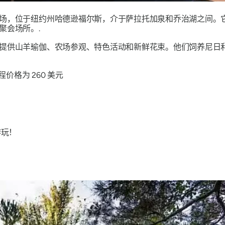
场，位于纽约州哈德逊福尔斯，介于萨拉托加泉和乔治湖之间。它
聚会场所。.
提供山羊瑜伽、农场参观、特色活动和新鲜花束。他们饲养尼日
价格为 260 美元
游玩！